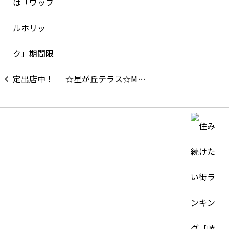
☆星が丘テラス☆M…