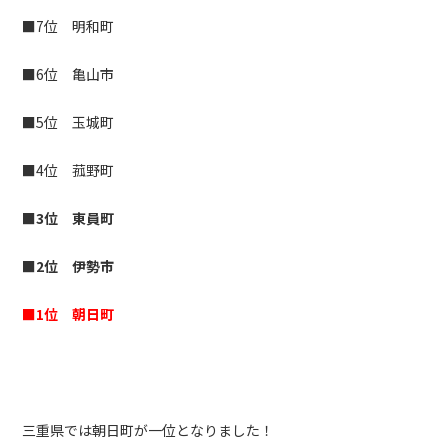
■7位 明和町
■6位 亀山市
■5位 玉城町
■4位 菰野町
■3位 東員町
■2位 伊勢市
■1位 朝日町
三重県では朝日町が一位となりました！