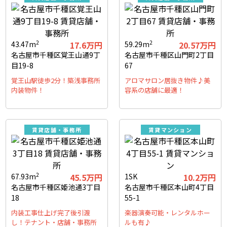
2
2
43.47m
17.6万円
59.29m
20.57万円
名古屋市千種区覚王山通9丁
名古屋市千種区山門町2丁目
目19-8
67
覚王山駅徒歩2分！築浅事務所
アロマサロン居抜き物件♪美
内装物件！
容系の店舗に最適！
賃貸店舗・事務所
賃貸マンション
2
67.93m
45.5万円
1SK
10.2万円
名古屋市千種区姫池通3丁目
名古屋市千種区本山町4丁目
18
55-1
内装工事仕上げ完了後引渡
楽器演奏可能・レンタルホー
し！テナント・店舗・事務所
ルも有♪