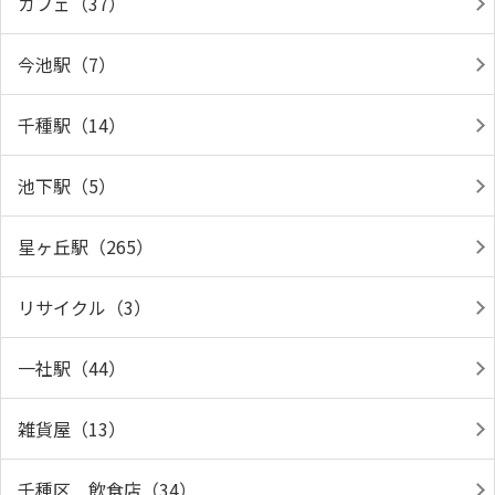
カフェ（37）
今池駅（7）
千種駅（14）
池下駅（5）
星ヶ丘駅（265）
リサイクル（3）
一社駅（44）
雑貨屋（13）
千種区 飲食店（34）