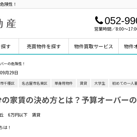
危険性！
052-99
営業時間／8:00～1
を探す
売買物件を探す
物件買取サービス
物件
バーの危険性！
年09月29日
市千種区
名古屋市名東区
単身用物件
賃貸
大学生
初めての一人
分の家賃の決め方とは？予算オーバーの
ちは！