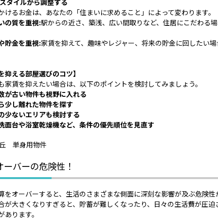
スタイルから調整する
かけるお金は、あなたの「住まいに求めること」によって変わります。
いの質を重視:
駅からの近さ、築浅、広い間取りなど、住居にこだわる場
や貯金を重視:
家賃を抑えて、趣味やレジャー、将来の貯金に回したい場
を抑える部屋選びのコツ】
も家賃を抑えたい場合は、以下のポイントを検討してみましょう。
数が古い物件も視野に入れる
ら少し離れた物件を探す
の少ないエリアも検討する
洗面台や浴室乾燥機など、条件の優先順位を見直す
オーバーの危険性！
算をオーバーすると、生活のさまざまな側面に深刻な影響が及ぶ危険性
合が大きくなりすぎると、貯蓄が難しくなったり、日々の生活費が圧迫
があります。