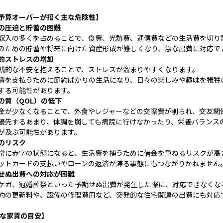
予算オーバーが招く主な危険性】
の圧迫と貯蓄の困難
収入の多くを占めることで、食費、光熱費、通信費などの生活費を切り
のための貯蓄や将来に向けた資産形成が難しくなり、急な出費に対応で
的ストレスの増加
銭的な不安を抱えることで、ストレスが溜まりやすくなります。
賃を支払うために節約ばかりの生活になり、日々の楽しみや趣味を犠牲
する可能性があります。
の質（QOL）の低下
金が少なくなることで、外食やレジャーなどの交際費が削られ、交友関
優先するあまり、体調を崩しても病院に行けなかったり、栄養バランス
が及ぶ可能性があります。
のリスク
常に赤字の状態になると、生活費を補うために借金を重ねるリスクが高
ットカードの支払いやローンの返済が滞る事態にもつながりかねません
せぬ出費への対応が困難
ケガ、冠婚葬祭といった予期せぬ出費が発生した際に、対応できなくな
約の更新料や、設備の修理費用など、突発的な住宅関連の出費にも対応
な家賃の目安】