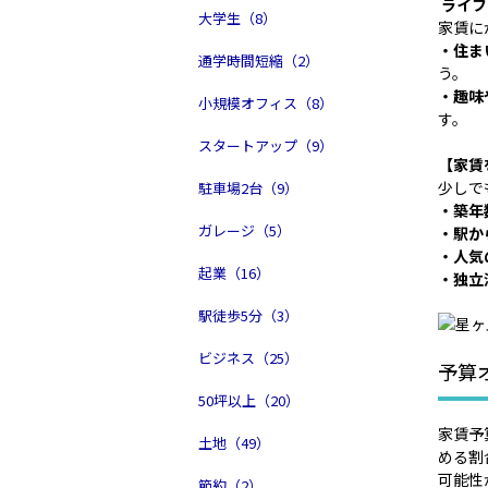
ライフ
大学生（8）
家賃に
・住ま
通学時間短縮（2）
う。
・趣味
小規模オフィス（8）
す。
スタートアップ（9）
【家賃
少しで
駐車場2台（9）
・築年
ガレージ（5）
・駅か
・人気
起業（16）
・独立
駅徒歩5分（3）
ビジネス（25）
予算
50坪以上（20）
家賃予
土地（49）
める割
可能性
節約（2）