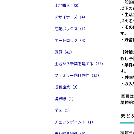
一般的
土地購入（30）
以下の
・生活
デザイナーズ（4）
抑える
・その
宅配ボックス（1）
す。
・貯蓄
オートロック（4）
賃貸（41）
【対策
もし予
土地から新築を建てる（33）
・条件
す。
ファミリー向け物件（15）
・共同
・収入
成長企業（3）
家賃は
境界線（1）
精神的
学区（1）
まと
チェックポイント（1）
家賃を
売れ残る物件（8）