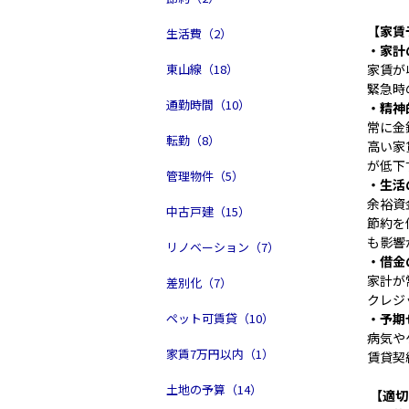
【家賃
生活費（2）
・家計
東山線（18）
家賃が
緊急時
通勤時間（10）
・精神
常に金
転勤（8）
高い家
が低下
管理物件（5）
・生活
余裕資
中古戸建（15）
節約を
も影響
リノベーション（7）
・借金
家計が
差別化（7）
クレジ
ペット可賃貸（10）
・予期
病気や
家賃7万円以内（1）
賃貸契
土地の予算（14）
【適切