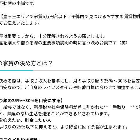
不動産の小嶺です。
【星ヶ丘エリアで家賃6万円台以下！予算内で見つけるおすすめ賃貸物
てお伝えいたします。
容は重要ですから、十分理解されるようお願いします。
産を購入や借りる際の重要事項説明の時に言う決め台詞です（笑）
の家賃の決め方とは？
決める際は、手取り収入を基準にし、月の手取り額の25%〜30%を目
目安なので、ご自身のライフスタイルや貯蓄目標に合わせて調整するこ
り額の25%〜30%を目安にする】
」給与ではなく、所得税や社会保険料が差し引かれた**「手取り」**で
と、無理のない生活を送ることができるとされています。
を抑えたい、貯金したい人
手取りの25%以下に抑えると、より貯蓄に回す余裕が生まれます。
フスタイルや地域性