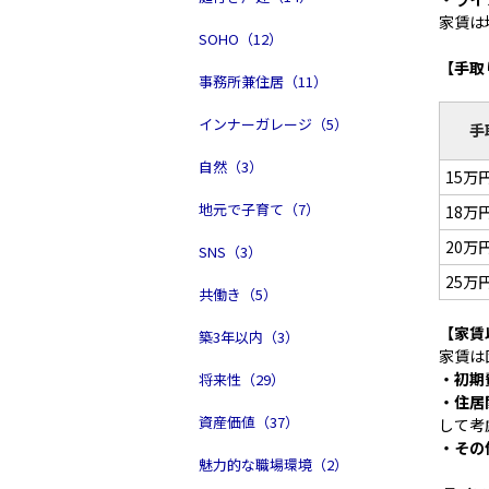
家賃は
SOHO（12）
【手取
事務所兼住居（11）
インナーガレージ（5）
手
自然（3）
15万
地元で子育て（7）
18万
20万
SNS（3）
25万
共働き（5）
【家賃
築3年以内（3）
家賃は
・初期
将来性（29）
・住居
資産価値（37）
して考
・その
魅力的な職場環境（2）