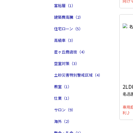
向け
富裕層（1）
建築費高騰（2）
住宅ローン（5）
高級車（3）
星ヶ丘商店街（4）
空室対策（3）
土砂災害特別警戒区域（4）
2LD
教室（1）
名古
仕業（1）
専用
サロン（9）
利♪
海外（2）
敷金・礼金（1）