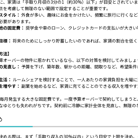
に、家賃は「手取り月収の3分の1（約30%）以下」が目安とされてい
点を考慮して無理のない範囲で設定することが重要です。
スタイル：
外食が多い、趣味にお金をかけたい、頻繁に旅行に行くなど
必要があります。
他の固定費：
奨学金や車のローン、クレジットカードの支払いが大きい
目標：
将来のためにしっかり貯蓄したいのであれば、家賃の割合を低く
方法】
算オーバーの物件に惹かれているなら、以下の対策を検討してみましょ
の見直し：
予算を下げ、築年数、駅からの距離、間取りなど、希望条件
生活：
ルームシェアを検討することで、一人あたりの家賃負担を大幅に
を増やす：
副業を始めるなど、家賃に充てることのできる収入を増やす
毎月発生する大きな固定費です。一度予算オーバーで契約してしまうと
なゆとりも失われがちです。契約前に冷静に家計全体を見直し、無理の
め
決める際は、まず「手取り収入の30%以内」という目安で上限を決め