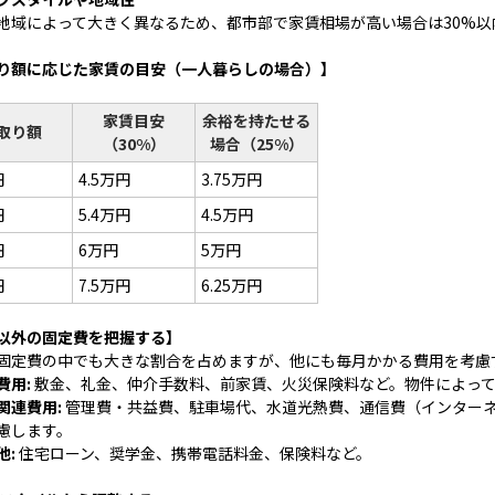
地域によって大きく異なるため、都市部で家賃相場が高い場合は30%
り額に応じた家賃の目安（一人暮らしの場合）】
家賃目安
余裕を持たせる
取り額
（30%）
場合（25%）
円
4.5万円
3.75万円
円
5.4万円
4.5万円
円
6万円
5万円
円
7.5万円
6.25万円
以外の固定費を把握する】
固定費の中でも大きな割合を占めますが、他にも毎月かかる費用を考慮
費用:
敷金、礼金、仲介手数料、前家賃、火災保険料など。物件によっ
関連費用:
管理費・共益費、駐車場代、水道光熱費、通信費（インター
慮します。
他:
住宅ローン、奨学金、携帯電話料金、保険料など。