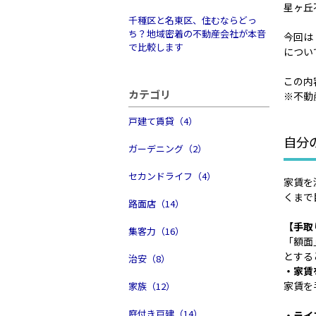
星ヶ丘
千種区と名東区、住むならどっ
ち？地域密着の不動産会社が本音
今回は
で比較します
につい
この内
カテゴリ
※不動
戸建て賃貸（4）
自分
ガーデニング（2）
セカンドライフ（4）
家賃を
くまで
路面店（14）
【手取
集客力（16）
「額面
とする
治安（8）
・家賃
家賃を
家族（12）
庭付き戸建（14）
・ライ