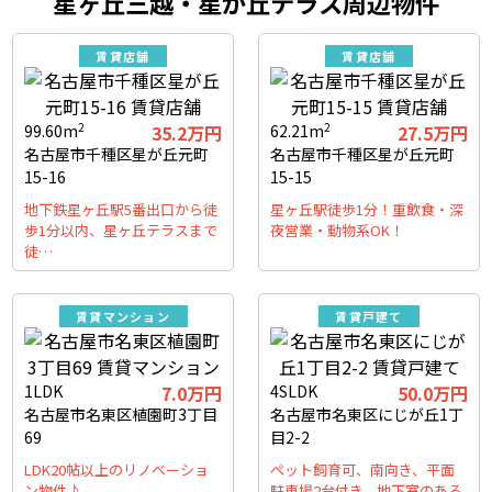
星ヶ丘三越・星が丘テラス周辺物件
賃貸店舗
賃貸店舗
2
2
99.60m
35.2万円
62.21m
27.5万円
名古屋市千種区星が丘元町
名古屋市千種区星が丘元町
15-16
15-15
地下鉄星ヶ丘駅5番出口から徒
星ヶ丘駅徒歩1分！重飲食・深
歩1分以内、星ヶ丘テラスまで
夜営業・動物系OK！
徒…
賃貸マンション
賃貸戸建て
1LDK
7.0万円
4SLDK
50.0万円
名古屋市名東区植園町3丁目
名古屋市名東区にじが丘1丁
69
目2-2
LDK20帖以上のリノベーショ
ペット飼育可、南向き、平面
ン物件♪
駐車場2台付き、地下室のある