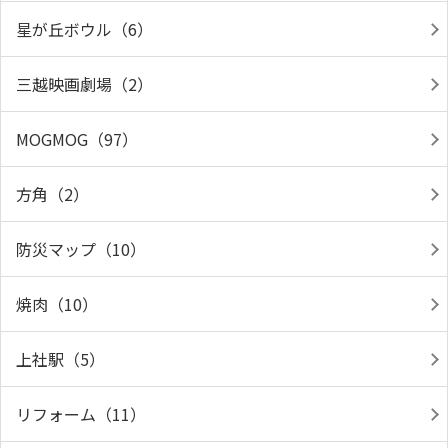
星が丘ボウル（6）
三越映画劇場（2）
MOGMOG（97）
方角（2）
防災マップ（10）
焼肉（10）
上社駅（5）
リフォーム（11）