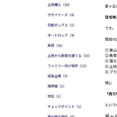
土地購入（30）
星ヶ丘
デザイナーズ（4）
住宅地
宅配ボックス（1）
です。
オートロック（4）
理由は
賃貸（41）
① 東
② 教
土地から新築を建てる（33）
③ 落
ファミリー向け物件（15）
④ 土
⑤ ブ
成長企業（3）
特に
境界線（1）
「売り
学区（1）
という
チェックポイント（1）
星ヶ
売れ残る物件（8）