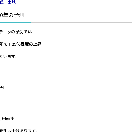
10年の予測
データの予測では
0年で＋25％程度の上昇
ています。
万円
0万円前後
能性は十分あります。