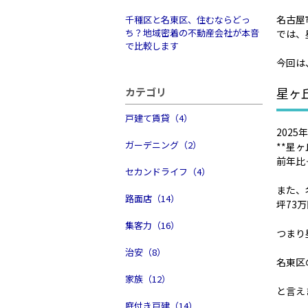
名古屋
千種区と名東区、住むならどっ
ち？地域密着の不動産会社が本音
では、
で比較します
今回は
星ヶ
カテゴリ
戸建て賃貸（4）
202
ガーデニング（2）
**星
前年比
セカンドライフ（4）
また、
路面店（14）
坪73
集客力（16）
つまり
治安（8）
名東区
家族（12）
と言え
庭付き戸建（14）