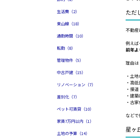
ただ
生活費（2）
東山線（18）
不動産
通勤時間（10）
例えば
転勤（8）
前年よ
管理物件（5）
理由は
中古戸建（15）
・土地
・高低
リノベーション（7）
・接道
・建築
差別化（7）
・古家
ペット可賃貸（10）
などで
家賃7万円以内（1）
星ヶ
土地の予算（14）