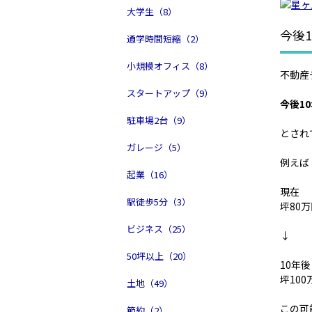
大学生（8）
今後
通学時間短縮（2）
小規模オフィス（8）
不動産
スタートアップ（9）
今後1
駐車場2台（9）
とされ
ガレージ（5）
例えば
起業（16）
現在
駅徒歩5分（3）
坪80
ビジネス（25）
↓
50坪以上（20）
10年後
坪10
土地（49）
この可
節約（2）