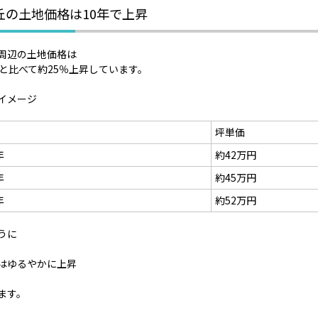
丘の土地価格は10年で上昇
周辺の土地価格は
前と比べて約25％上昇しています。
イメージ
坪単価
年
約42万円
年
約45万円
年
約52万円
うに
はゆるやかに上昇
ます。