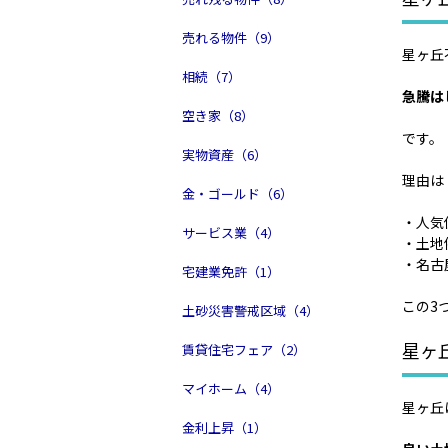
売れる物件（9）
星ヶ丘
相続（7）
急騰は
空き家（8）
です。
実物資産（6）
理由は
金・ゴールド（6）
・人気
サービス業（4）
・土地
・名古
宅建業免許（1）
この3
土砂災害警戒区域（4）
星ヶ
賃貸住宅フェア（2）
マイホーム（4）
星ヶ丘
金利上昇（1）