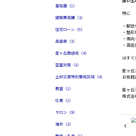
良い土
富裕層（1）
特に
建築費高騰（2）
・駅徒
住宅ローン（5）
・整形
・南向
高級車（3）
・高低
星ヶ丘商店街（4）
はすぐ
空室対策（3）
星ヶ丘
お気軽
土砂災害特別警戒区域（4）
教室（1）
星ヶ丘
株式会社
仕業（1）
サロン（9）
海外（2）
敷金・礼金（1）