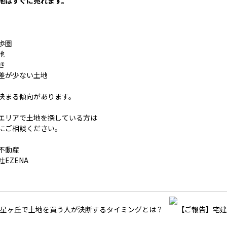
地はすぐに売れます。
歩圏
地
き
差が少ない土地
決まる傾向があります。
エリアで土地を探している方は
にご相談ください。
不動産
EZENA