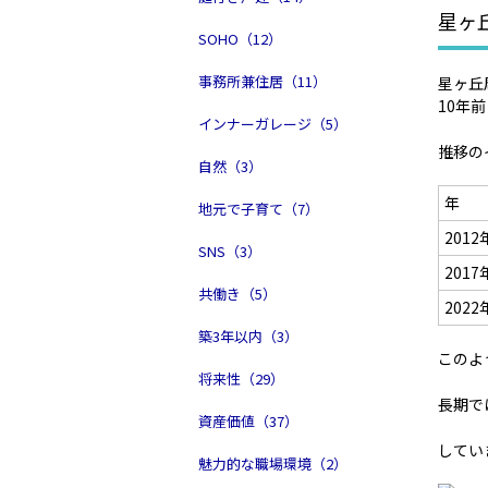
星ヶ
SOHO（12）
事務所兼住居（11）
星ヶ丘
10年
インナーガレージ（5）
推移の
自然（3）
年
地元で子育て（7）
2012
SNS（3）
2017
共働き（5）
2022
築3年以内（3）
このよ
将来性（29）
長期で
資産価値（37）
してい
魅力的な職場環境（2）