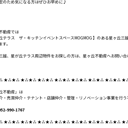
定のため気になる方はぜひお早めに♪
不動産では
丘テラス ザ・キッチンイベントスペースMOGMOG 】のある星ヶ丘
ます。
三越、星が丘テラス周辺物件をお探しの方は、星ヶ丘不動産へお問い合
⁂ ★⁂★⁂ ★⁂★⁂ ★⁂★⁂ ★⁂★⁂ ★⁂★⁂ ★⁂★⁂ ★⁂★⁂ ★
丘不動産」は
介・売買仲介・テナント・店舗仲介・管理・リノベーション事業を行う
52-990-1767
⁂ ★⁂★⁂ ★⁂★⁂ ★⁂★⁂ ★⁂★⁂ ★⁂★⁂ ★⁂★⁂ ★⁂★⁂ ★