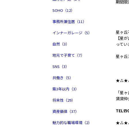
期間限
SOHO（12）
事務所兼住居（11）
星ヶ丘
インナーガレージ（5）
【星が
自然（3）
ってい
地元で子育て（7）
星ヶ丘
SNS（3）
共働き（5）
★⁂★
築3年以内（3）
「星ヶ
賃貸仲
将来性（29）
TEL☎0
資産価値（37）
魅力的な職場環境（2）
★⁂★