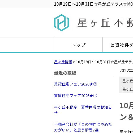
10月19日〜10月31日☆星が丘テラス☆M
トップ
賃貸物件
星ヶ丘情報
>
10月19日〜10月31日☆星が丘テ
2022
最近の投稿
星ヶ丘
賃貸住宅フェア2026★➁
星ヶ丘
賃貸住宅フェア2026★①
10
星ヶ丘不動産 夏季休暇のお知ら
せ
ン＆
不動産会社が「この物件はやめた
方がいい」と思う瞬間7選
星ヶ丘