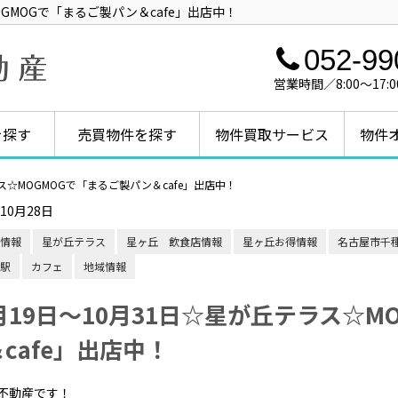
OGMOGで「まるご製パン＆cafe」出店中！
052-99
営業時間／8:00～1
を探す
売買物件を探す
物件買取サービス
物件
ラス☆MOGMOGで「まるご製パン＆cafe」出店中！
年10月28日
情報
星が丘テラス
星ヶ丘 飲食店情報
星ヶ丘お得情報
名古屋市千
駅
カフェ
地域情報
月19日〜10月31日☆星が丘テラス☆M
cafe」出店中！
不動産です！