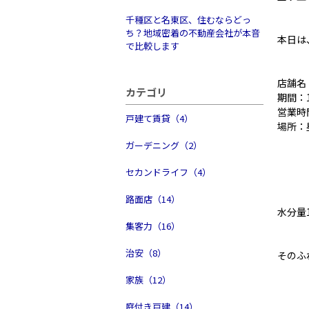
千種区と名東区、住むならどっ
ち？地域密着の不動産会社が本音
本日は
で比較します
店舗名
カテゴリ
期間：
営業時
戸建て賃貸（4）
場所：
ガーデニング（2）
セカンドライフ（4）
路面店（14）
水分量
集客力（16）
治安（8）
そのふ
家族（12）
庭付き戸建（14）