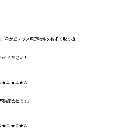
三越、星が丘テラス周辺物件を数多く取り扱
わせください！
⁂★⁂ ★⁂★⁂
不動産会社です。
⁂★⁂ ★⁂★⁂