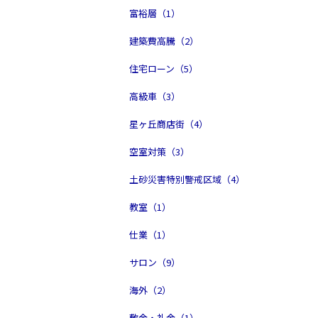
富裕層（1）
建築費高騰（2）
住宅ローン（5）
高級車（3）
星ヶ丘商店街（4）
空室対策（3）
土砂災害特別警戒区域（4）
教室（1）
仕業（1）
サロン（9）
海外（2）
敷金・礼金（1）