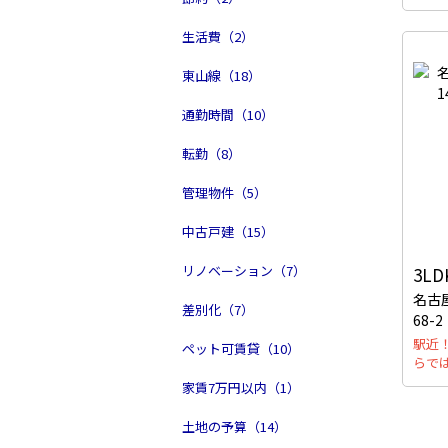
生活費（2）
東山線（18）
通勤時間（10）
転勤（8）
管理物件（5）
中古戸建（15）
リノベーション（7）
3LD
名古
差別化（7）
68-2
駅近
ペット可賃貸（10）
らで
家賃7万円以内（1）
土地の予算（14）