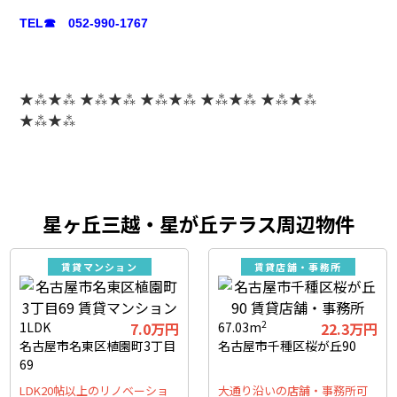
TEL☎ 052-990-1767
★⁂★⁂ ★⁂★⁂ ★⁂★⁂ ★⁂★⁂ ★⁂★⁂
★⁂★⁂
星ヶ丘三越・星が丘テラス周辺物件
賃貸マンション
賃貸店舗・事務所
2
1LDK
7.0万円
67.03m
22.3万円
名古屋市名東区植園町3丁目
名古屋市千種区桜が丘90
69
LDK20帖以上のリノベーショ
大通り沿いの店舗・事務所可