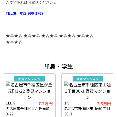
ご要望あればお電話ください☆
TEL☎ 052-990-1767
★⁂★⁂ ★⁂★⁂ ★⁂★⁂ ★⁂★⁂ ★⁂★⁂
★⁂★⁂
単身・学生
賃貸マンション
賃貸マンション
1LDK
7.2万円
1K
7.3万円
名古屋市千種区星が丘元町
名古屋市千種区東山通1丁目
3-22
30-3