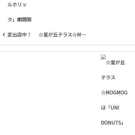
☆星が丘テラス☆M…