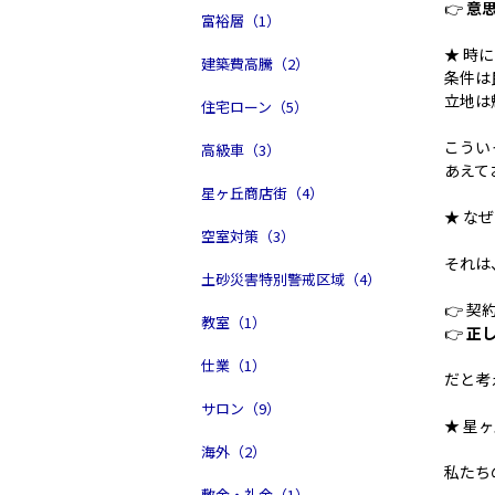
👉
意
富裕層（1）
★ 時
建築費高騰（2）
条件は
立地は
住宅ローン（5）
こうい
高級車（3）
あえて
星ヶ丘商店街（4）
★ な
空室対策（3）
それは
土砂災害特別警戒区域（4）
👉 
教室（1）
👉
正
仕業（1）
だと考
サロン（9）
★ 星
海外（2）
私たち
敷金・礼金（1）