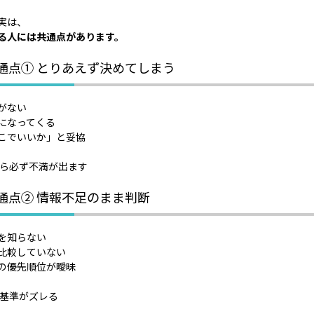
実は、
る人には共通点があります。
共通点① とりあえず決めてしまう
がない
になってくる
こでいいか」と妥協
から必ず不満が出ます
共通点② 情報不足のまま判断
を知らない
比較していない
の優先順位が曖昧
断基準がズレる