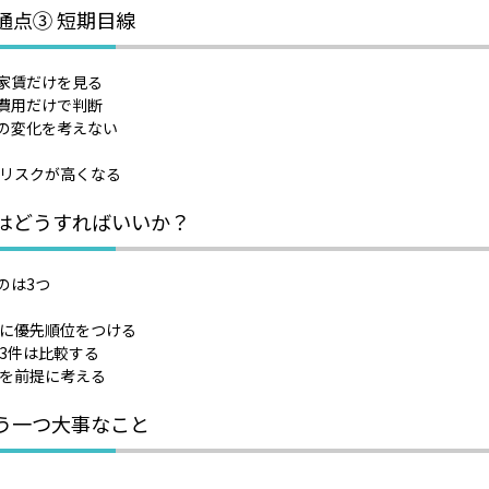
共通点③ 短期目線
家賃だけを見る
費用だけで判断
の変化を考えない
転リスクが高くなる
ではどうすればいいか？
のは3つ
件に優先順位をつける
低3件は比較する
来を前提に考える
もう一つ大事なこと
、