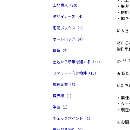
土地購入（30）
・集客
・信用
デザイナーズ（4）
・働き
宅配ボックス（1）
に大き
オートロック（4）
だから
物件単
賃貸（41）
👉 
土地から新築を建てる（33）
★ 私
ファミリー向け物件（15）
成長企業（3）
私たち
境界線（1）
・業種
・ター
学区（1）
・現在
チェックポイント（1）
をお聞
売れ残る物件（8）