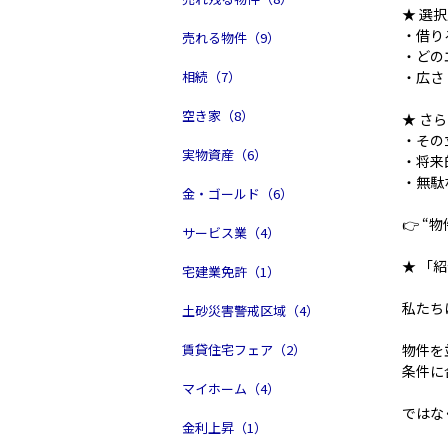
★ 選
・借り
売れる物件（9）
・どの
・広さ
相続（7）
空き家（8）
★ さ
・その
実物資産（6）
・将来
・無駄
金・ゴールド（6）
👉 
サービス業（4）
★ 「
宅建業免許（1）
私たち
土砂災害警戒区域（4）
物件を
賃貸住宅フェア（2）
条件に
マイホーム（4）
ではな
金利上昇（1）