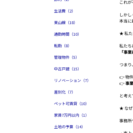
これが
生活費（2）
しかし
本当に
東山線（18）
★ 私
通勤時間（10）
私たち
転勤（8）
「事業
管理物件（5）
つまり
中古戸建（15）
👉 
リノベーション（7）
👉
事
差別化（7）
と考え
ペット可賃貸（10）
★ な
家賃7万円以内（1）
事務所
土地の予算（14）
・売上