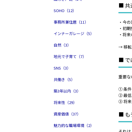
■ 
SOHO（12）
事務所兼住居（11）
・今の
・初期
インナーガレージ（5）
・将来
自然（3）
→ 移
地元で子育て（7）
■ 
SNS（3）
重要な
共働き（5）
① 条
築3年以内（3）
② 最
③ 将
将来性（29）
■ 
資産価値（37）
魅力的な職場環境（2）
それは