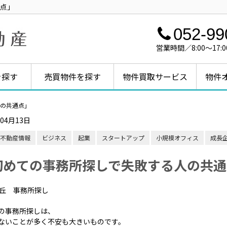
点」
052-99
営業時間／8:00～1
を探す
売買物件を探す
物件買取サービス
物件
の共通点」
年04月13日
不動産情報
ビジネス
起業
スタートアップ
小規模オフィス
成長
初めての事務所探しで失敗する人の共通
の事務所探しは、
ないことが多く不安も大きいものです。