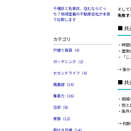
千種区と名東区、住むならどっ
そして
ち？地域密着の不動産会社が本音
失敗す
で比較します
■ 
カテゴリ
・時間
戸建て賃貸（4）
・面倒
・「こ
ガーデニング（2）
→ 後
セカンドライフ（4）
■ 
路面店（14）
集客力（16）
・相場
・他と
治安（8）
・条件
家族（12）
→ 判
庭付き戸建（14）