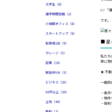
大学生（8）
👉 
通学時間短縮（2）
です。
小規模オフィス（8）
スタートアップ（9）
■ 
駐車場2台（9）
ガレージ（5）
私たち
単に物
起業（16）
★ 不
駅徒歩5分（3）
一般的
ビジネス（25）
50坪以上（20）
・条件
・物件
土地（49）
・契約
節約（2）