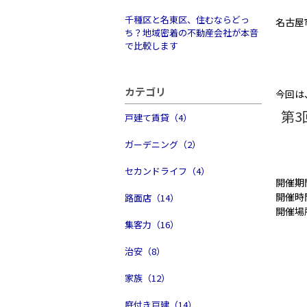
千種区と名東区、住むならどっ
名古屋
ち？地域密着の不動産会社が本音
で比較します
カテゴリ
今回は
第3
戸建て賃貸（4）
ガーデニング（2）
セカンドライフ（4）
開催期間
開催時間
路面店（14）
開催場
集客力（16）
治安（8）
家族（12）
庭付き戸建（14）