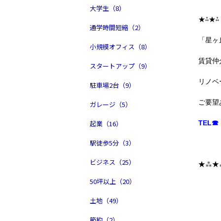
大学生（8）
★⁂★⁂
通学時間短縮（2）
「星ヶ
小規模オフィス（8）
賃貸仲
スタートアップ（9）
リノベ
駐車場2台（9）
ご要望
ガレージ（5）
起業（16）
TEL☎ 
駅徒歩5分（3）
ビジネス（25）
★⁂★
50坪以上（20）
土地（49）
節約（2）