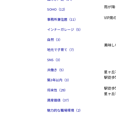
雨が降
SOHO（12）
VIP
事務所兼住居（11）
インナーガレージ（5）
自然（3）
美味し
地元で子育て（7）
SNS（3）
共働き（5）
星ヶ丘
駅徒歩
築3年以内（3）
駅徒歩
将来性（29）
星ヶ丘
資産価値（37）
魅力的な職場環境（2）