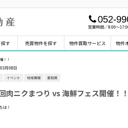
052-99
営業時間／8:00～1
を探す
売買物件を探す
物件買取サービス
物件
開催！！
年03月08日
イベント
地域情報
愛知県
回肉ニクまつり vs 海鮮フェス開催！
ちは！