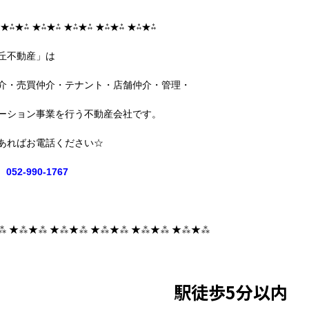
 ★⁂★⁂ ★⁂★⁂ ★⁂★⁂ ★⁂★⁂ ★⁂★⁂
丘不動産」は
介・売買仲介・テナント・店舗仲介・管理・
ーション事業を行う不動産会社です。
あればお電話ください☆
052-990-1767
⁂ ★⁂★⁂ ★⁂★⁂ ★⁂★⁂ ★⁂★⁂ ★⁂★⁂
駅徒歩5分以内