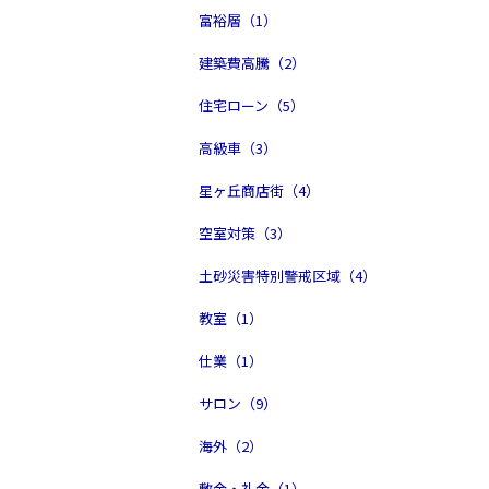
富裕層（1）
建築費高騰（2）
住宅ローン（5）
高級車（3）
星ヶ丘商店街（4）
空室対策（3）
土砂災害特別警戒区域（4）
教室（1）
仕業（1）
サロン（9）
海外（2）
敷金・礼金（1）