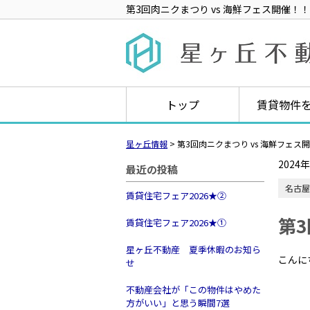
第3回肉ニクまつり vs 海鮮フェス開催！！
トップ
賃貸物件
星ヶ丘情報
>
第3回肉ニクまつり vs 海鮮フェス
2024
最近の投稿
名古屋
賃貸住宅フェア2026★➁
第3
賃貸住宅フェア2026★①
星ヶ丘不動産 夏季休暇のお知ら
こんに
せ
不動産会社が「この物件はやめた
方がいい」と思う瞬間7選