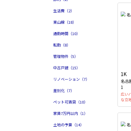
生活費（2）
東山線（18）
通勤時間（10）
転勤（8）
管理物件（5）
中古戸建（15）
1K
リノベーション（7）
名古
1
差別化（7）
広い
な立
ペット可賃貸（10）
家賃7万円以内（1）
土地の予算（14）