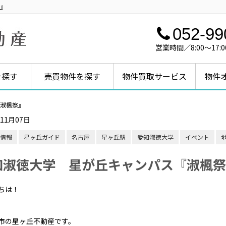
』
052-99
営業時間／8:00～1
を探す
売買物件を探す
物件買取サービス
物件
淑楓祭』
年11月07日
情報
星ヶ丘ガイド
名古屋
星ヶ丘駅
愛知淑徳大学
イベント
知淑徳大学 星が丘キャンパス『淑楓祭
ちは！
市の星ヶ丘不動産です。