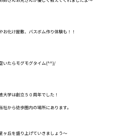
お姉さんお兄さんが優しく教えてくれましたよ～
やお化け屋敷、バスボム作り体験も！！
空いたらモグモグタイム(^^)/
徳大学は創立５０周年でした！
当社から徒歩圏内の場所にあります。
星ヶ丘を盛り上げていきましょう～