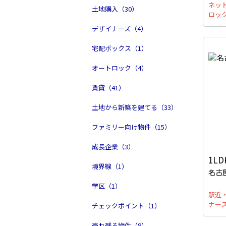
ネッ
土地購入（30）
ロッ
デザイナーズ（4）
宅配ボックス（1）
オートロック（4）
賃貸（41）
土地から新築を建てる（33）
ファミリー向け物件（15）
成長企業（3）
1LD
境界線（1）
名古
学区（1）
駅近
ナー
チェックポイント（1）
売れ残る物件（8）