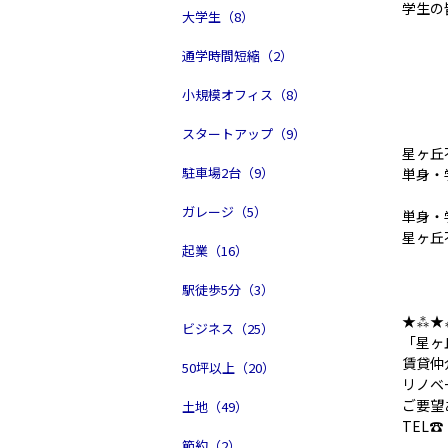
学生の皆
大学生（8）
通学時間短縮（2）
小規模オフィス（8）
スタートアップ（9）
星ヶ丘
駐車場2台（9）
単身・
ガレージ（5）
単身・
星ヶ丘
起業（16）
駅徒歩5分（3）
★⁂★
ビジネス（25）
「星ヶ
賃貸仲
50坪以上（20）
リノベ
ご要望
土地（49）
TEL☎ 
節約（2）