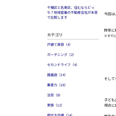
千種区と名東区、住むならどっ
ち？地域密着の不動産会社が本音
今回は
で比較します
昨年に
カテゴリ
※すで
戸建て賃貸（4）
ガーデニング（2）
セカンドライフ（4）
路面店（14）
そして
集客力（16）
治安（8）
子ども
家族（12）
得点に
庭付き戸建（14）