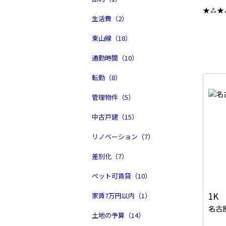
★⁂★
生活費（2）
東山線（18）
通勤時間（10）
転勤（8）
管理物件（5）
中古戸建（15）
リノベーション（7）
差別化（7）
ペット可賃貸（10）
1K
家賃7万円以内（1）
名古
土地の予算（14）