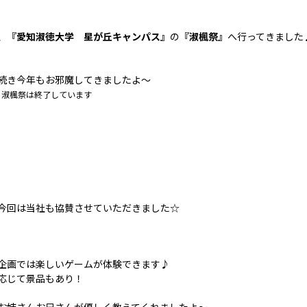
、
『愛知淑徳大学 星が丘キャンパス』
の
『淑楓祭』
へ行ってきました
続き今年もお邪魔してきましたよ～
に淑楓祭は終了しています
今回は当社も協賛させていただきました☆
企画では楽しいゲームが体験できます♪
応じて景品もあり！