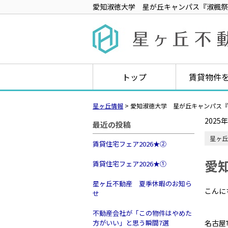
愛知淑徳大学 星が丘キャンパス『淑楓祭
トップ
賃貸物件
星ヶ丘情報
>
愛知淑徳大学 星が丘キャンパス『
2025
最近の投稿
星ヶ丘
賃貸住宅フェア2026★➁
愛
賃貸住宅フェア2026★①
星ヶ丘不動産 夏季休暇のお知ら
こんに
せ
不動産会社が「この物件はやめた
方がいい」と思う瞬間7選
名古屋