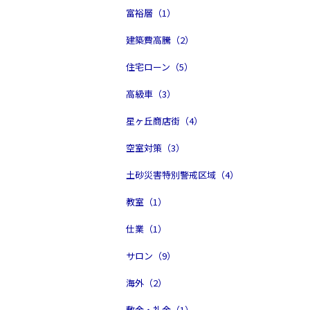
富裕層（1）
建築費高騰（2）
住宅ローン（5）
高級車（3）
星ヶ丘商店街（4）
空室対策（3）
土砂災害特別警戒区域（4）
教室（1）
仕業（1）
サロン（9）
海外（2）
敷金・礼金（1）