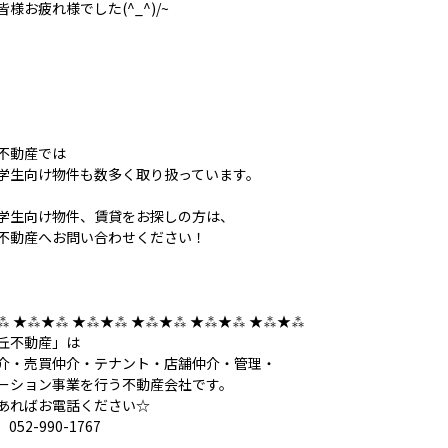
様お疲れ様でした(^_^)/~
不動産では
学生向け物件も数多く取り扱っています。
学生向け物件、賃貸をお探しの方は、
不動産へお問い合わせください！
⁂ ★⁂★⁂ ★⁂★⁂ ★⁂★⁂ ★⁂★⁂ ★⁂★⁂
丘不動産」は
介・売買仲介・テナント・店舗仲介・管理・
ーション事業を行う不動産会社です。
あればお電話ください☆
052-990-1767