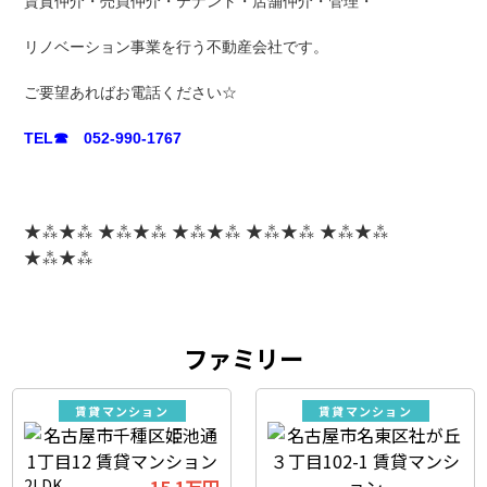
賃貸仲介・売買仲介・テナント・店舗仲介・管理・
リノベーション事業を行う不動産会社です。
ご要望あればお電話ください☆
TEL☎ 052-990-1767
★⁂★⁂ ★⁂★⁂ ★⁂★⁂ ★⁂★⁂ ★⁂★⁂
★⁂★⁂
ファミリー
賃貸マンション
賃貸マンション
2LDK