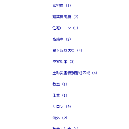
富裕層（1）
建築費高騰（2）
住宅ローン（5）
高級車（3）
星ヶ丘商店街（4）
空室対策（3）
土砂災害特別警戒区域（4）
教室（1）
仕業（1）
サロン（9）
海外（2）
敷金・礼金（1）