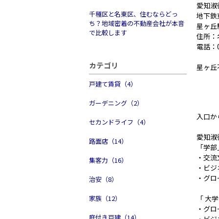
愛知淑
千種区と名東区、住むならどっ
地下鉄
ち？地域密着の不動産会社が本音
星ヶ丘
で比較します
住所：
電話：
カテゴリ
星ヶ丘
戸建て賃貸（4）
ガーデニング（2）
入口か
セカンドライフ（4）
愛知淑
路面店（14）
「学部
・交流
集客力（16）
・ビジ
・グロ
治安（8）
家族（12）
「 大
・グロ
庭付き戸建（14）