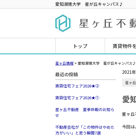
愛知淑徳大学 星が丘キャンパス♪
トップ
賃貸物件
星ヶ丘情報
>
愛知淑徳大学 星が丘キャンパス♪
2021
最近の投稿
星ヶ丘
賃貸住宅フェア2026★➁
愛
賃貸住宅フェア2026★①
星ヶ丘不動産 夏季休暇のお知ら
星ヶ丘
せ
今回は
不動産会社が「この物件はやめた
方がいい」と思う瞬間7選