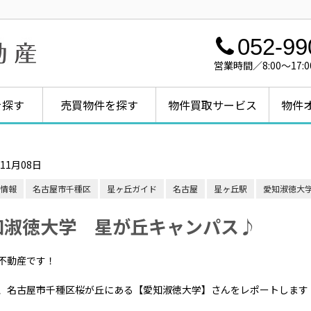
052-99
営業時間／8:00～1
を探す
売買物件を探す
物件買取サービス
物件
年11月08日
情報
名古屋市千種区
星ヶ丘ガイド
名古屋
星ヶ丘駅
愛知淑徳大
知淑徳大学 星が丘キャンパス♪
不動産です！
、名古屋市千種区桜が丘にある【愛知淑徳大学】さんをレポートします