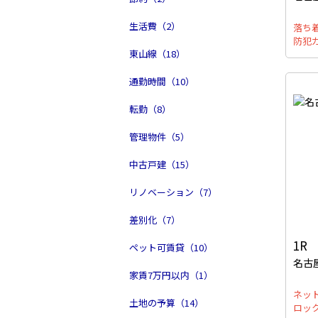
生活費（2）
落ち
防犯
東山線（18）
通勤時間（10）
転勤（8）
管理物件（5）
中古戸建（15）
リノベーション（7）
差別化（7）
1R
ペット可賃貸（10）
名古
家賃7万円以内（1）
ネッ
土地の予算（14）
ロッ