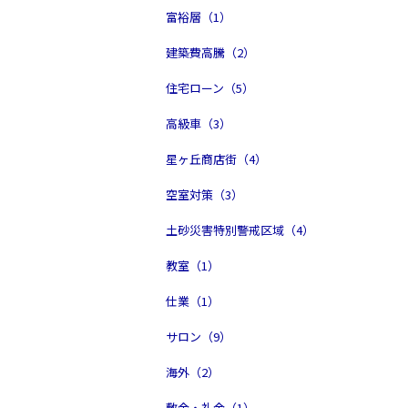
富裕層（1）
建築費高騰（2）
住宅ローン（5）
高級車（3）
星ヶ丘商店街（4）
空室対策（3）
土砂災害特別警戒区域（4）
教室（1）
仕業（1）
サロン（9）
海外（2）
敷金・礼金（1）