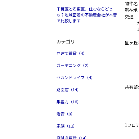
物件名：
千種区と名東区、住むならどっ
所在地
ち？地域密着の不動産会社が本音
交通 
で比較します
地下
地下
カテゴリ
星ヶ丘
戸建て賃貸（4）
ガーデニング（2）
セカンドライフ（4）
共有部
路面店（14）
集客力（16）
治安（8）
1フロ
家族（12）
庭付き戸建（14）