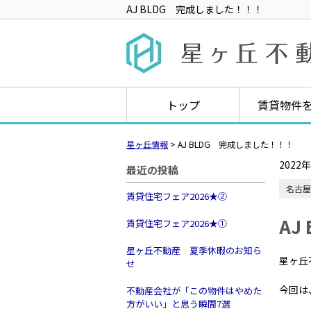
AJ BLDG 完成しました！！！
トップ
賃貸物件
星ヶ丘情報
>
AJ BLDG 完成しました！！！
2022
最近の投稿
名古屋
賃貸住宅フェア2026★➁
AJ
賃貸住宅フェア2026★①
星ヶ丘不動産 夏季休暇のお知ら
星ヶ丘
せ
今回は
不動産会社が「この物件はやめた
方がいい」と思う瞬間7選