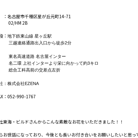
：名古屋市千種区星が丘元町14-71
/HM 2B
段：
地下鉄東山線 星ヶ丘駅
連絡通路出入口から徒歩2分
高速道路 名古屋インター
環 上社インターより栄に向かって約3キロ
工科高前の交差点左折
社：株式会社EZENA
AX：052-990-1767
社東海・ビルドさんからこんな素敵なお花をいただきました！！
らお世話になっており、今後とも長いお付き合いをお願いしたいと思っ