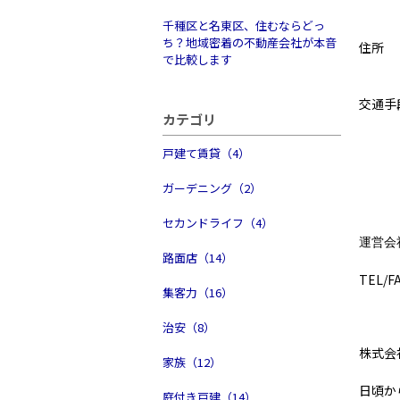
千種区と名東区、住むならどっ
ち？地域密着の不動産会社が本音
住所 
で比較します
02
交通手
カテゴリ
三越
戸建て賃貸（4）
東名
名二
ガーデニング（2）
総合
セカンドライフ（4）
運営会
路面店（14）
TEL/F
集客力（16）
治安（8）
株式会
家族（12）
日頃か
庭付き戸建（14）