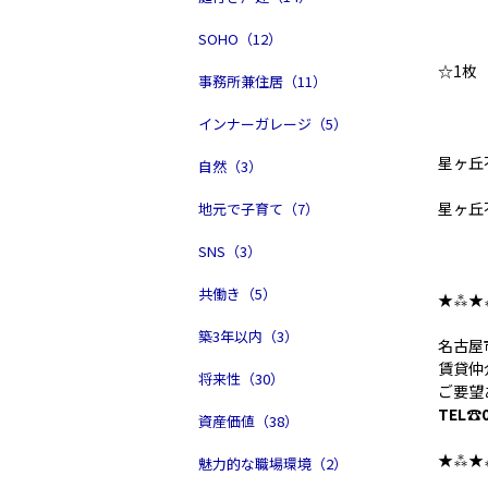
SOHO（12）
☆1枚
事務所兼住居（11）
インナーガレージ（5）
星ヶ丘
自然（3）
星ヶ丘
地元で子育て（7）
SNS（3）
共働き（5）
★⁂★
築3年以内（3）
名古屋
賃貸仲
将来性（30）
ご要望
TEL☎0
資産価値（38）
★⁂★
魅力的な職場環境（2）