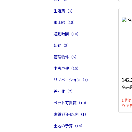
生活費（2）
東山線（18）
通勤時間（10）
転勤（8）
管理物件（5）
中古戸建（15）
142
リノベーション（7）
名古
差別化（7）
1階
ペット可賃貸（10）
りで
家賃7万円以内（1）
土地の予算（14）