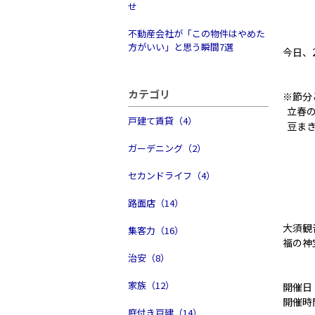
せ
不動産会社が「この物件はやめた
方がいい」と思う瞬間7選
今日、
カテゴリ
※節分
立春の
戸建て賃貸（4）
豆まき
ガーデニング（2）
セカンドライフ（4）
路面店（14）
大須観
集客力（16）
福の神
治安（8）
家族（12）
開催日：
開催時間
庭付き戸建（14）