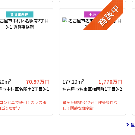
賃貸事務所
土地
2
2
.20m
70.97万円
177.29m
1,770万円
屋市中村区名駅南2丁目8-1
名古屋市名東区植園町1丁目3-2
はコンビニで便利！ガラス張
星ヶ丘駅徒歩12分！建築条件な
日当り抜群♪
し！閑静な住宅街
星