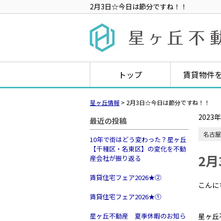
2月3日☆今日は節分ですね！！
トップ
賃貸物件
星ヶ丘情報
>
2月3日☆今日は節分ですね！！
2023
最近の投稿
名古屋
10年で街はどう変わった？星ヶ丘
【千種区・名東区】の変化を不動
2
産会社が振り返る
賃貸住宅フェア2026★➁
こんに
賃貸住宅フェア2026★①
星ヶ丘不動産 夏季休暇のお知ら
星ヶ丘