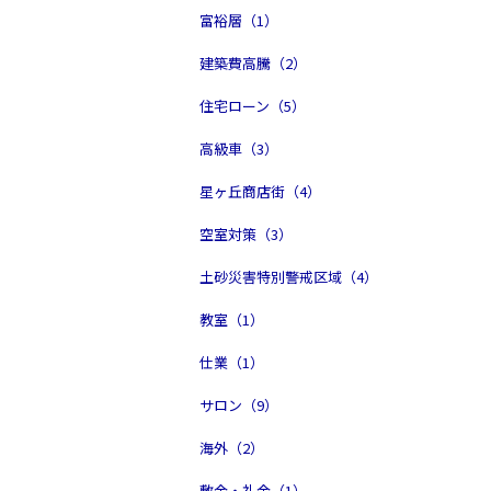
富裕層（1）
建築費高騰（2）
住宅ローン（5）
高級車（3）
星ヶ丘商店街（4）
空室対策（3）
土砂災害特別警戒区域（4）
教室（1）
仕業（1）
サロン（9）
海外（2）
敷金・礼金（1）