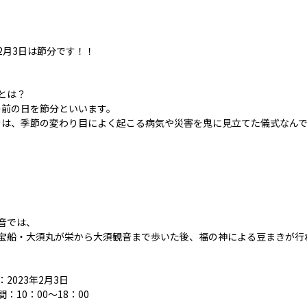
2月3日は節分です！！
とは？
前の日を節分といいます。
は、季節の変わり目によく起こる病気や災害を鬼に見立てた儀式なん
音では、
宝船・大須丸が栄から大須観音まで歩いた後、福の神による豆まきが行
2023年2月3日
：10：00～18：00