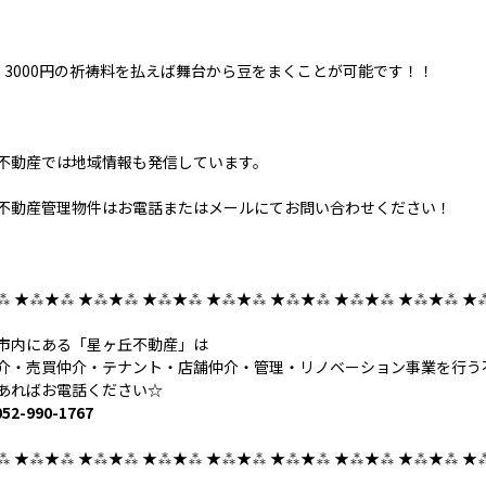
 3000円の祈祷料を払えば舞台から豆をまくことが可能です！！
不動産では地域情報も発信しています。
不動産管理物件はお電話またはメールにてお問い合わせください！
⁂ ★⁂★⁂ ★⁂★⁂ ★⁂★⁂ ★⁂★⁂ ★⁂★⁂ ★⁂★⁂ ★⁂★⁂ ★
市内にある「星ヶ丘不動産」は
介・売買仲介・テナント・店舗仲介・管理・リノベーション事業を行う
あればお電話ください☆
52-990-1767
⁂ ★⁂★⁂ ★⁂★⁂ ★⁂★⁂ ★⁂★⁂ ★⁂★⁂ ★⁂★⁂ ★⁂★⁂ ★