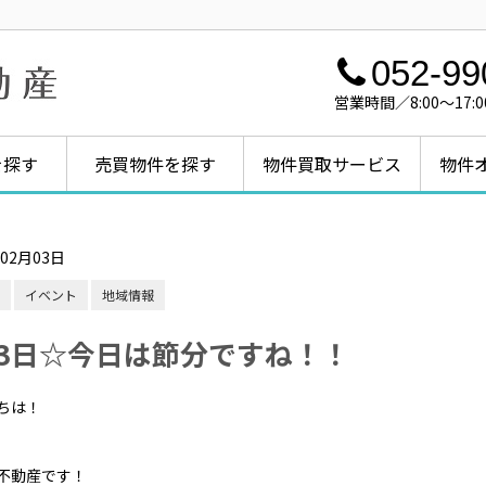
052-99
営業時間／8:00～1
を探す
売買物件を探す
物件買取サービス
物件
年02月03日
イベント
地域情報
月3日☆今日は節分ですね！！
ちは！
不動産です！