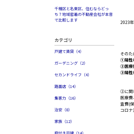
千種区と名東区、住むならどっ
ち？地域密着の不動産会社が本音
で比較します
202
カテゴリ
戸建て賃貸（4）
そのた
①陽性
ガーデニング（2）
②医療
③陽性
セカンドライフ（4）
路面店（14）
②に関
医療費
集客力（16）
査費(
治安（8）
コロナ
家族（12）
庭付き戸建（14）