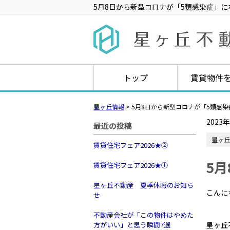
5月8日から新型コロナが「5類感染症」
トップ
賃貸物件
星ヶ丘情報
>
5月8日から新型コロナが「5類感
2023
最近の投稿
星ヶ丘
賃貸住宅フェア2026★➁
5
賃貸住宅フェア2026★①
星ヶ丘不動産 夏季休暇のお知ら
こんに
せ
不動産会社が「この物件はやめた
方がいい」と思う瞬間7選
星ヶ丘