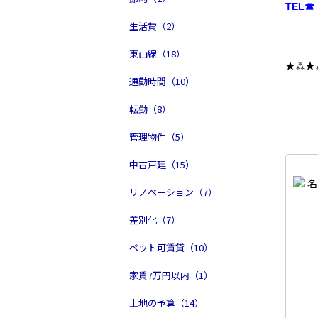
TEL☎ 
生活費（2）
東山線（18）
★⁂★
通勤時間（10）
転勤（8）
管理物件（5）
中古戸建（15）
リノベーション（7）
差別化（7）
ペット可賃貸（10）
家賃7万円以内（1）
土地の予算（14）