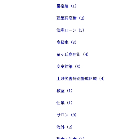
富裕層（1）
建築費高騰（2）
住宅ローン（5）
高級車（3）
星ヶ丘商店街（4）
空室対策（3）
土砂災害特別警戒区域（4）
教室（1）
仕業（1）
サロン（9）
海外（2）
敷金・礼金（1）