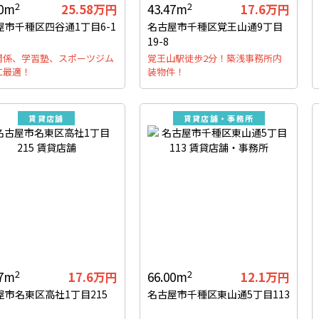
2
2
40m
25.58万円
43.47m
17.6万円
屋市千種区四谷通1丁目6-1
名古屋市千種区覚王山通9丁目
19-8
関係、学習塾、スポーツジム
覚王山駅徒歩2分！築浅事務所内
に最適！
装物件！
賃貸店舗
賃貸店舗・事務所
2
2
47m
17.6万円
66.00m
12.1万円
屋市名東区高社1丁目215
名古屋市千種区東山通5丁目113