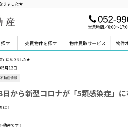
になりました★
052-99
営業時間／8:00～1
を探す
売買物件を探す
物件買取サービス
物件
染症」になりました★
年05月12日
不動産情報
月8日から新型コロナが「5類感染症」
ちは！
不動産です！