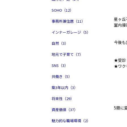
SOHO（12）
星ヶ丘
事務所兼住居（11）
室内接
インナーガレージ（5）
今後も
自然（3）
地元で子育て（7）
★受診
SNS（3）
★ワク
共働き（5）
築3年以内（3）
将来性（29）
5類に
資産価値（37）
魅力的な職場環境（2）