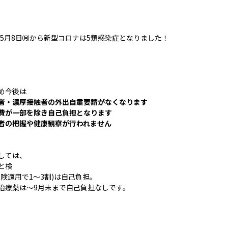
3年5月8日㈪から新型コロナは5類感染症となりました！
め今後は
者・濃厚接触者の外出自粛要請がなくなります
費が一部を除き自己負担となります
者の把握や健康観察が行われません
しては、
と検
保険適用で1～3割)は自己負担。
治療薬は～9月末まで自己負担なしです
。