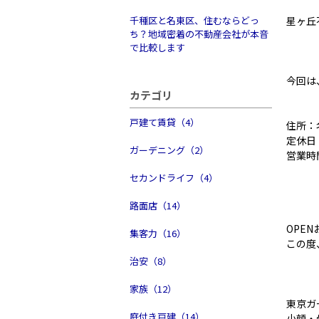
千種区と名東区、住むならどっ
星ヶ丘
ち？地域密着の不動産会社が本音
で比較します
今回は
カテゴリ
戸建て賃貸（4）
住所：
定休日
ガーデニング（2）
営業時間
セカンドライフ（4）
路面店（14）
OPE
集客力（16）
この度
治安（8）
家族（12）
東京ガ
庭付き戸建（14）
小顔・