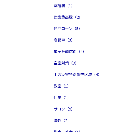
富裕層（1）
建築費高騰（2）
住宅ローン（5）
高級車（3）
星ヶ丘商店街（4）
空室対策（3）
土砂災害特別警戒区域（4）
教室（1）
仕業（1）
サロン（9）
海外（2）
敷金・礼金（1）