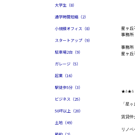
大学生（8）
通学時間短縮（2）
星ヶ丘
小規模オフィス（8）
事務所
スタートアップ（9）
事務所
駐車場2台（9）
星ヶ丘
ガレージ（5）
起業（16）
駅徒歩5分（3）
★⁂★⁂
ビジネス（25）
「星ヶ
50坪以上（20）
賃貸仲
土地（49）
リノベ
節約（2）