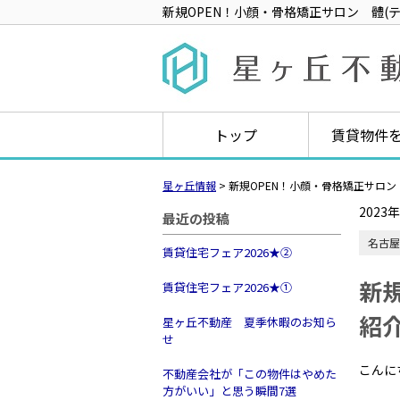
新規OPEN！小顔・骨格矯正サロン 體(
トップ
賃貸物件
星ヶ丘情報
>
新規OPEN！小顔・骨格矯正サロン
2023
最近の投稿
名古屋
賃貸住宅フェア2026★➁
新
賃貸住宅フェア2026★①
紹
星ヶ丘不動産 夏季休暇のお知ら
せ
こんに
不動産会社が「この物件はやめた
方がいい」と思う瞬間7選