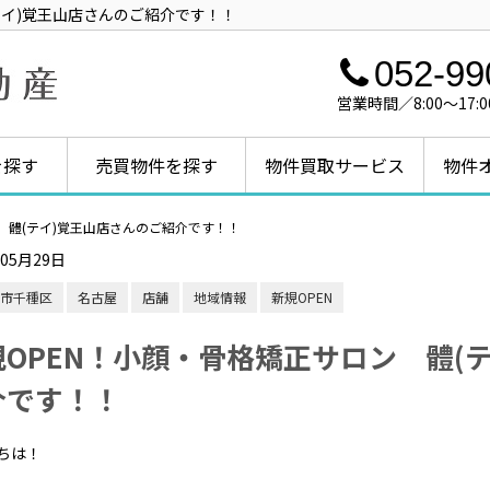
テイ)覚王山店さんのご紹介です！！
052-99
営業時間／8:00～1
を探す
売買物件を探す
物件買取サービス
物件
 體(テイ)覚王山店さんのご紹介です！！
年05月29日
市千種区
名古屋
店舗
地域情報
新規OPEN
規OPEN！小顔・骨格矯正サロン 體(
介です！！
ちは！