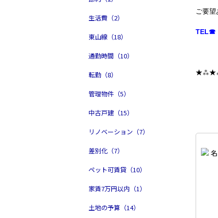
ご要望
生活費（2）
TEL☎ 
東山線（18）
通勤時間（10）
★⁂★
転勤（8）
管理物件（5）
中古戸建（15）
リノベーション（7）
差別化（7）
ペット可賃貸（10）
家賃7万円以内（1）
土地の予算（14）