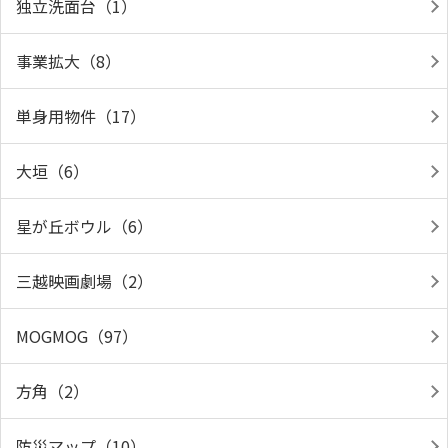
独立洗面台（1）
事業拡大（8）
単身用物件（17）
大垣（6）
星が丘ボウル（6）
三越映画劇場（2）
MOGMOG（97）
方角（2）
防災マップ（10）