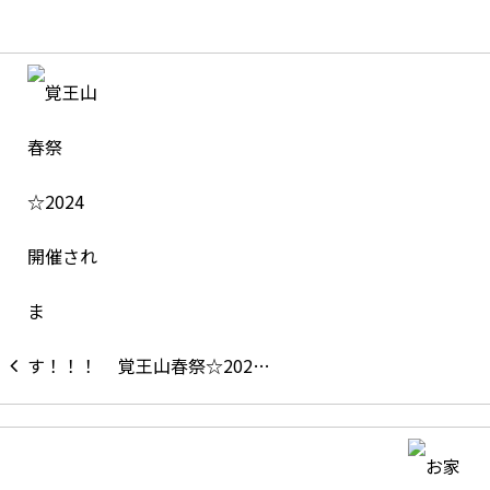
覚王山春祭☆202…