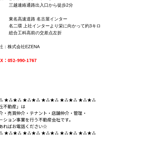
連絡通路出入口から徒歩2分
高速道路 名古屋インター
環 上社インターより栄に向かって約3キロ
工科高前の交差点左折
社：株式会社EZENA
AX：052-990-1767
⁂ ★⁂★⁂ ★⁂★⁂ ★⁂★⁂ ★⁂★⁂ ★⁂★⁂
丘不動産」は
介・売買仲介・テナント・店舗仲介・管理・
ーション事業を行う不動産会社です。
あればお電話ください☆
⁂ ★⁂★⁂ ★⁂★⁂ ★⁂★⁂ ★⁂★⁂ ★⁂★⁂