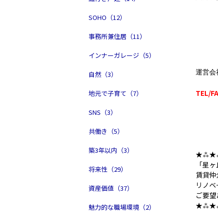
三越
SOHO（12）
東名
事務所兼住居（11）
名二
総合
インナーガレージ（5）
運営会
自然（3）
TEL/F
地元で子育て（7）
SNS（3）
共働き（5）
築3年以内（3）
★⁂★
「星ヶ
将来性（29）
賃貸仲
リノベ
資産価値（37）
ご要望
★⁂★
魅力的な職場環境（2）