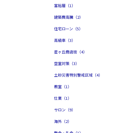
富裕層（1）
建築費高騰（2）
住宅ローン（5）
高級車（3）
星ヶ丘商店街（4）
空室対策（3）
土砂災害特別警戒区域（4）
教室（1）
仕業（1）
サロン（9）
海外（2）
敷金・礼金（1）