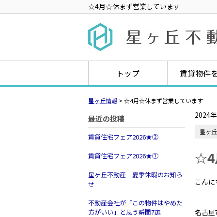
☆4月☆休まず営業しています
トップ
賃貸物件
星ヶ丘情報
>
☆4月☆休まず営業しています
2024
最近の投稿
星ヶ丘
賃貸住宅フェア2026★➁
☆
賃貸住宅フェア2026★①
星ヶ丘不動産 夏季休暇のお知ら
こんに
せ
不動産会社が「この物件はやめた
方がいい」と思う瞬間7選
名古屋