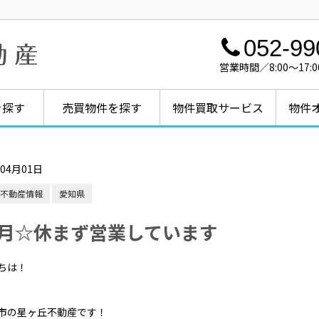
052-99
営業時間／8:00～1
を探す
売買物件を探す
物件買取サービス
物件
年04月01日
不動産情報
愛知県
4月☆休まず営業しています
ちは！
市の星ヶ丘不動産です！