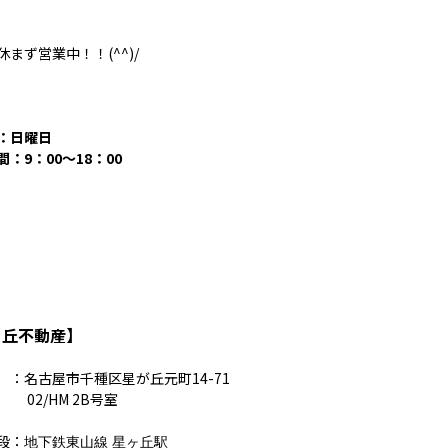
休まず営業中！！(^^)/
：日曜日
：9：00～18：00
ヶ丘不動産】
：名古屋市千種区星が丘元町14-71
/HM 2B号室
段：
地下鉄東山線 星ヶ丘駅