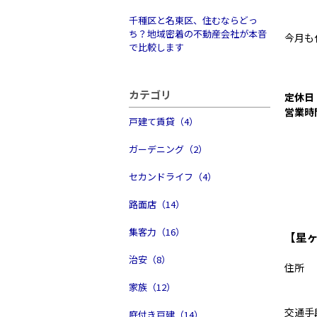
千種区と名東区、住むならどっ
ち？地域密着の不動産会社が本音
今月も
で比較します
カテゴリ
定休日
営業時間
戸建て賃貸（4）
ガーデニング（2）
セカンドライフ（4）
路面店（14）
集客力（16）
【星
治安（8）
住所 
02
家族（12）
交通手
庭付き戸建（14）