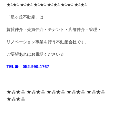
★⁂★⁂ ★⁂★⁂ ★⁂★⁂ ★⁂★⁂ ★⁂★⁂ ★⁂★⁂
「星ヶ丘不動産」は
賃貸仲介・売買仲介・テナント・店舗仲介・管理・
リノベーション事業を行う不動産会社です。
ご要望あればお電話ください☆
TEL☎ 052-990-1767
★⁂★⁂ ★⁂★⁂ ★⁂★⁂ ★⁂★⁂ ★⁂★⁂
★⁂★⁂