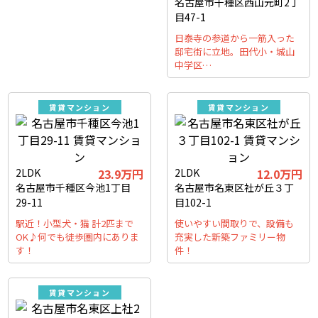
名古屋市千種区西山元町2丁
目47-1
日泰寺の参道から一筋入った
邸宅街に立地。田代小・城山
中学区…
賃貸マンション
賃貸マンション
2LDK
23.9万円
2LDK
12.0万円
名古屋市千種区今池1丁目
名古屋市名東区社が丘３丁
29-11
目102-1
駅近！小型犬・猫 計2匹まで
使いやすい間取りで、設備も
OK♪何でも徒歩圏内にありま
充実した新築ファミリー物
す！
件！
賃貸マンション