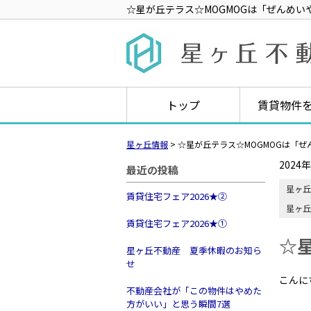
☆星が丘テラス☆MOGMOGは「ぜんめい
トップ
賃貸物件
星ヶ丘情報
>
☆星が丘テラス☆MOGMOGは「
2024
最近の投稿
星ヶ丘
賃貸住宅フェア2026★➁
星ヶ丘
賃貸住宅フェア2026★①
☆
星ヶ丘不動産 夏季休暇のお知ら
せ
こんに
不動産会社が「この物件はやめた
方がいい」と思う瞬間7選