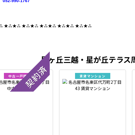
052-990-1767
⁂ ★⁂★⁂ ★⁂★⁂ ★⁂★⁂ ★⁂★⁂ ★⁂★⁂
星ヶ丘三越・星が丘テラス
中古一戸建て
賃貸マンション