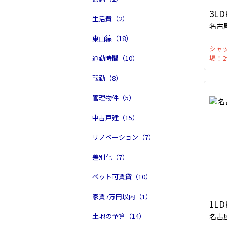
3LD
生活費（2）
名古
東山線（18）
シャ
通勤時間（10）
場！
転勤（8）
管理物件（5）
中古戸建（15）
リノベーション（7）
差別化（7）
ペット可賃貸（10）
家賃7万円以内（1）
1LD
土地の予算（14）
名古