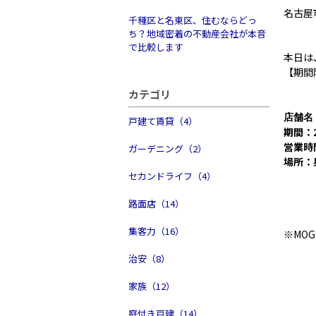
名古屋
千種区と名東区、住むならどっ
ち？地域密着の不動産会社が本音
で比較します
本日は
【期間
カテゴリ
店舗名
戸建て賃貸（4）
期間：2
営業時
ガーデニング（2）
場所：
セカンドライフ（4）
路面店（14）
集客力（16）
※MO
治安（8）
家族（12）
庭付き戸建（14）