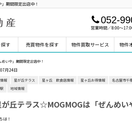
や」期間限定出店中！
052-99
営業時間／8:00～1
を探す
売買物件を探す
物件買取サービス
物件
ぜんめいや」期間限定出店中！
年07月24日
情報
星が丘テラス
星ヶ丘 飲食店情報
星ヶ丘お得情報
名古屋市千
駅
地域情報
星が丘テラス☆MOGMOGは「ぜんめ
ちは！