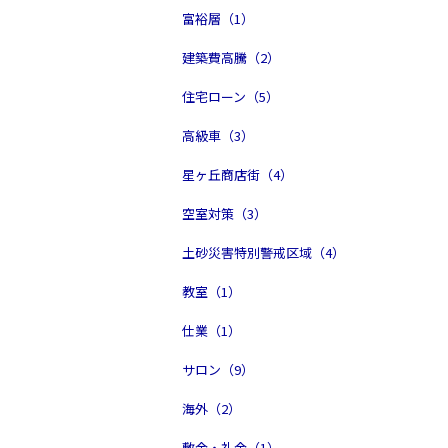
富裕層（1）
建築費高騰（2）
住宅ローン（5）
高級車（3）
星ヶ丘商店街（4）
空室対策（3）
土砂災害特別警戒区域（4）
教室（1）
仕業（1）
サロン（9）
海外（2）
敷金・礼金（1）