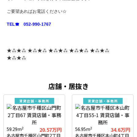
ご要望あればお電話ください☆
TEL☎ 052-990-1767
★⁂★⁂ ★⁂★⁂ ★⁂★⁂ ★⁂★⁂ ★⁂★⁂
★⁂★⁂
店舗・居抜き
賃貸店舗・事務所
賃貸店舗・事務所
2
2
59.29m
20.57万円
56.95m
34.6万円
名古屋市千種区山門町2丁目
名古屋市千種区本山町4丁目