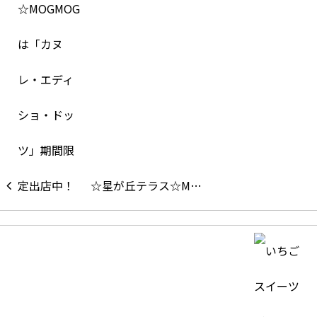
☆星が丘テラス☆M…