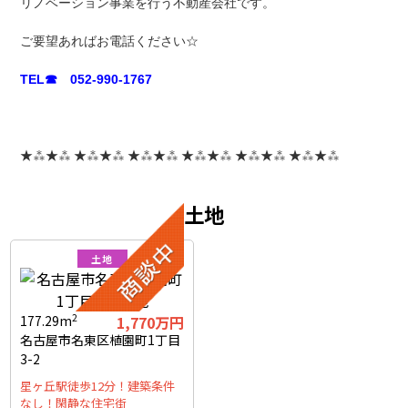
リノベーション事業を行う不動産会社です。
ご要望あればお電話ください☆
TEL☎ 052-990-1767
★⁂★⁂ ★⁂★⁂ ★⁂★⁂ ★⁂★⁂ ★⁂★⁂ ★⁂★⁂
土地
土地
2
177.29m
1,770万円
名古屋市名東区植園町1丁目
3-2
星ヶ丘駅徒歩12分！建築条件
なし！閑静な住宅街