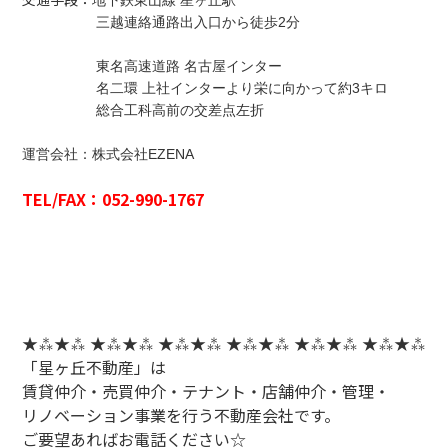
地下鉄東山線 星ヶ丘駅
三越連絡通路出入口から徒歩2分
東名高速道路 名古屋インター
名二環 上社インターより栄に向かって約3キロ
総合工科高前の交差点左折
運営会社：株式会社EZENA
TEL/FAX：052-990-1767
★⁂★⁂ ★⁂★⁂ ★⁂★⁂ ★⁂★⁂ ★⁂★⁂ ★⁂★⁂
「星ヶ丘不動産」は
賃貸仲介・売買仲介・テナント・店舗仲介・管理・
リノベーション事業を行う不動産会社です。
ご要望あればお電話ください☆