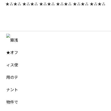
★⁂★⁂ ★⁂★⁂ ★⁂★⁂ ★⁂★⁂ ★⁂★⁂ ★⁂★⁂