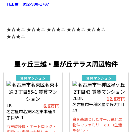
TEL☎ 052-990-1767
★⁂★⁂ ★⁂★⁂ ★⁂★⁂ ★⁂★⁂ ★⁂★⁂
★⁂★⁂
星ヶ丘三越・星が丘テラス周辺物件
賃貸マンション
賃貸マンション
2LDK
12.8万円
名古屋市千種区星ケ丘2丁目
1K
6.6万円
43
名古屋市名東区名東本通３
丁目55-1
白を基調としたオール電化の
物件でファミリーでエコ生活
浴室乾燥機・オートロック・
を楽し…
宅配BOX完備で女性にオスス