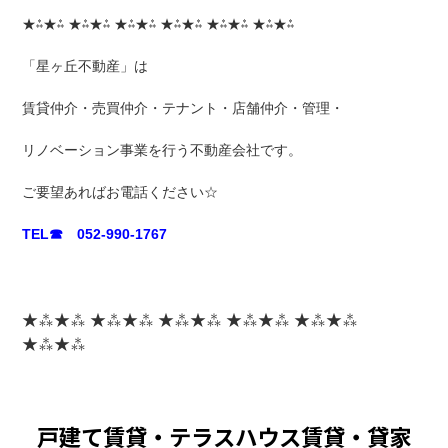
★⁂★⁂ ★⁂★⁂ ★⁂★⁂ ★⁂★⁂ ★⁂★⁂ ★⁂★⁂
「星ヶ丘不動産」は
賃貸仲介・売買仲介・テナント・店舗仲介・管理・
リノベーション事業を行う不動産会社です。
ご要望あればお電話ください☆
TEL☎ 052-990-1767
★⁂★⁂ ★⁂★⁂ ★⁂★⁂ ★⁂★⁂ ★⁂★⁂
★⁂★⁂
戸建て賃貸・テラスハウス賃貸・貸家