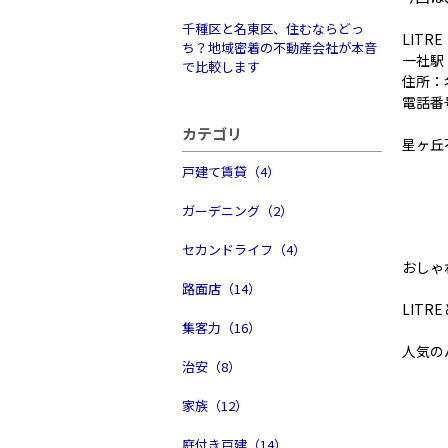
千種区と名東区、住むならどっ
LITR
ち？地域密着の不動産会社が本音
一社駅
で比較します
住所：
電話番号
カテゴリ
星ヶ丘
戸建て賃貸（4）
ガーデニング（2）
セカンドライフ（4）
おしゃ
路面店（14）
LITR
集客力（16）
人気の
治安（8）
家族（12）
庭付き戸建（14）