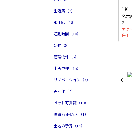
1K
生活費（2）
名古
東山線（18）
2
アク
通勤時間（10）
件！
転勤（8）
管理物件（5）
中古戸建（15）
リノベーション（7）
差別化（7）
ペット可賃貸（10）
家賃7万円以内（1）
土地の予算（14）