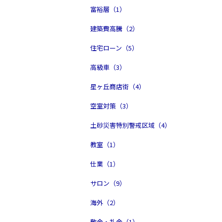
富裕層（1）
建築費高騰（2）
住宅ローン（5）
高級車（3）
星ヶ丘商店街（4）
空室対策（3）
土砂災害特別警戒区域（4）
教室（1）
仕業（1）
サロン（9）
海外（2）
敷金・礼金（1）