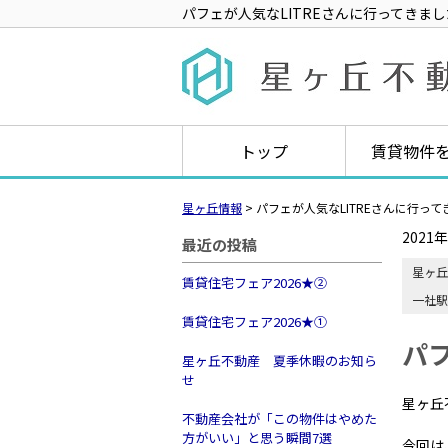
パフェが人気なLITREさんに行ってきま
トップ
賃貸物件
星ヶ丘情報
>
パフェが人気なLITREさんに行っ
2021
最近の投稿
星ヶ丘
賃貸住宅フェア2026★➁
一社駅
賃貸住宅フェア2026★①
パ
星ヶ丘不動産 夏季休暇のお知ら
せ
星ヶ丘
不動産会社が「この物件はやめた
方がいい」と思う瞬間7選
今回は