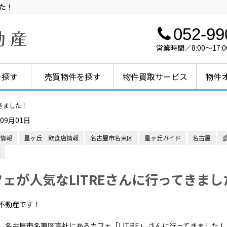
した！
052-99
営業時間／8:00～1
を探す
売買物件を探す
物件買取サービス
物件
てきました！
年09月01日
情報
星ヶ丘 飲食店情報
名古屋市名東区
星ヶ丘ガイド
名古屋
フェが人気なLITREさんに行ってきまし
不動産です！
、名古屋市名東区高社にあるカフェ「LITRE」 さんに行ってきました！