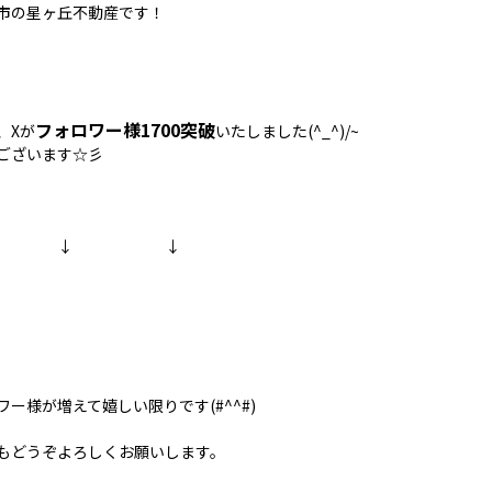
市の星ヶ丘不動産です！
フォロワー様1700突破
、Xが
いたしました(^_^)/~
ございます☆彡
 ↓ ↓
ワー様が増えて嬉しい限りです(#^^#)
もどうぞよろしくお願いします。