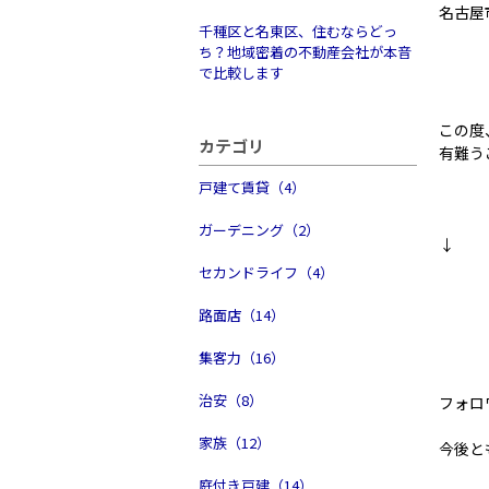
名古屋
千種区と名東区、住むならどっ
ち？地域密着の不動産会社が本音
で比較します
この度
カテゴリ
有難う
戸建て賃貸（4）
ガーデニング（2）
↓
セカンドライフ（4）
路面店（14）
集客力（16）
治安（8）
フォロ
家族（12）
今後と
庭付き戸建（14）