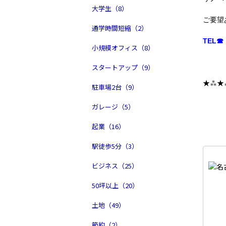
大学生（8）
ご要望
通学時間短縮（2）
TEL☎ 
小規模オフィス（8）
スタートアップ（9）
★⁂★
駐車場2台（9）
ガレージ（5）
起業（16）
駅徒歩5分（3）
ビジネス（25）
50坪以上（20）
土地（49）
節約（2）