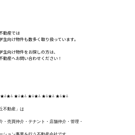
不動産では
学生向け物件も数多く取り扱っています。
学生向け物件をお探しの方は、
不動産へお問い合わせください！
 ★⁂★⁂ ★⁂★⁂ ★⁂★⁂ ★⁂★⁂ ★⁂★⁂
丘不動産」は
介・売買仲介・テナント・店舗仲介・管理・
ーション事業を行う不動産会社です。