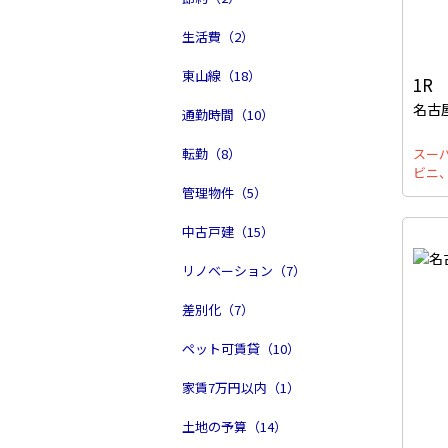
生活費（2）
東山線（18）
1R
名古
通勤時間（10）
転勤（8）
スー
ビニ
管理物件（5）
中古戸建（15）
リノベーション（7）
差別化（7）
ペット可賃貸（10）
家賃7万円以内（1）
土地の予算（14）