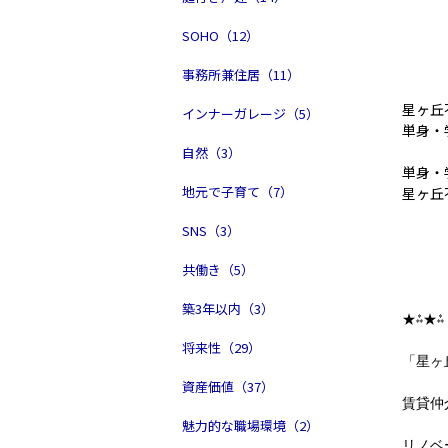
SOHO（12）
事務所兼住居（11）
星ヶ丘
インナーガレージ（5）
単身・
自然（3）
単身・
地元で子育て（7）
星ヶ丘
SNS（3）
共働き（5）
築3年以内（3）
★⁂★⁂
将来性（29）
「星ヶ
資産価値（37）
賃貸仲
魅力的な職場環境（2）
リノベ