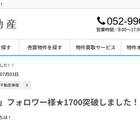
！
052-99
営業時間／8:00～1
を探す
売買物件を探す
物件買取サービス
物件
ました！！
年07月03日
不動産情報
X
X」フォロワー様★1700突破しました
ちは！