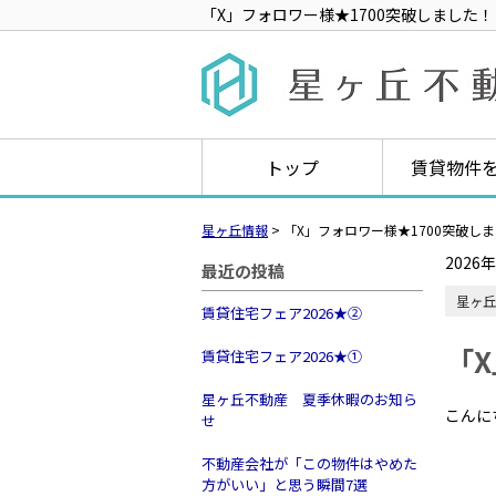
「X」フォロワー様★1700突破しました！
トップ
賃貸物件
星ヶ丘情報
>
「X」フォロワー様★1700突破し
2026
最近の投稿
星ヶ丘
賃貸住宅フェア2026★➁
「
賃貸住宅フェア2026★①
星ヶ丘不動産 夏季休暇のお知ら
こんに
せ
不動産会社が「この物件はやめた
方がいい」と思う瞬間7選