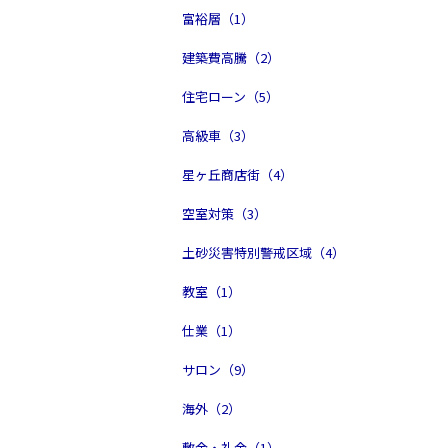
富裕層（1）
建築費高騰（2）
住宅ローン（5）
高級車（3）
星ヶ丘商店街（4）
空室対策（3）
土砂災害特別警戒区域（4）
教室（1）
仕業（1）
サロン（9）
海外（2）
敷金・礼金（1）