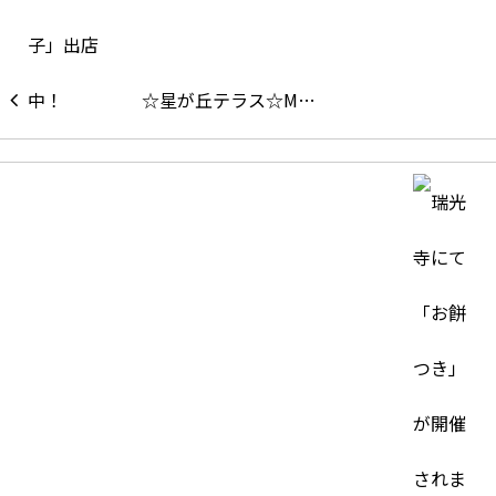
☆星が丘テラス☆M…