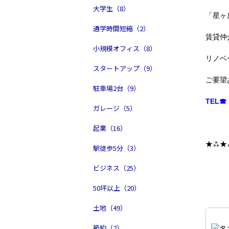
大学生（8）
「星ヶ
通学時間短縮（2）
賃貸仲
小規模オフィス（8）
リノベ
スタートアップ（9）
ご要望
駐車場2台（9）
TEL☎ 
ガレージ（5）
起業（16）
★⁂★
駅徒歩5分（3）
ビジネス（25）
50坪以上（20）
土地（49）
節約（2）