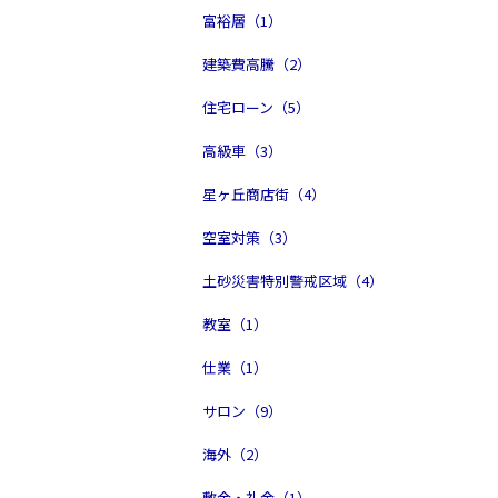
富裕層（1）
建築費高騰（2）
住宅ローン（5）
高級車（3）
星ヶ丘商店街（4）
空室対策（3）
土砂災害特別警戒区域（4）
教室（1）
仕業（1）
サロン（9）
海外（2）
敷金・礼金（1）