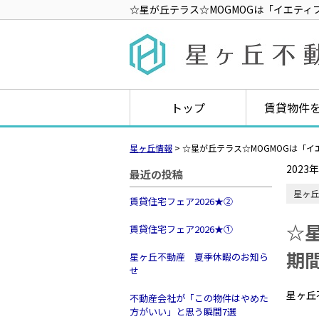
☆星が丘テラス☆MOGMOGは「イエテ
トップ
賃貸物件
星ヶ丘情報
>
☆星が丘テラス☆MOGMOGは「
2023
最近の投稿
星ヶ丘
賃貸住宅フェア2026★➁
☆
賃貸住宅フェア2026★①
期
星ヶ丘不動産 夏季休暇のお知ら
せ
星ヶ丘
不動産会社が「この物件はやめた
方がいい」と思う瞬間7選