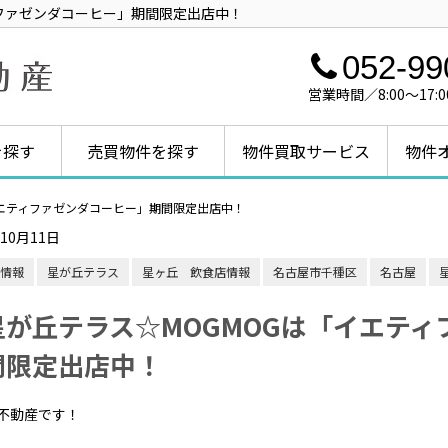
ィファゼンダコーヒー」期間限定出店中！
052-99
営業時間／8:00～1
を探す
売買物件を探す
物件買取サービス
物件
イエティファゼンダコーヒー」期間限定出店中！
年10月11日
情報
星が丘テラス
星ヶ丘 飲食店情報
名古屋市千種区
名古屋
星が丘テラス☆MOGMOGは「イエティ
間限定出店中！
不動産です！