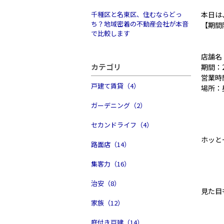
千種区と名東区、住むならどっ
本日は
ち？地域密着の不動産会社が本音
【期間
で比較します
店舗名
カテゴリ
期間：2
営業時
戸建て賃貸（4）
場所：
ガーデニング（2）
セカンドライフ（4）
ホッと
路面店（14）
集客力（16）
治安（8）
見た目
家族（12）
庭付き戸建（14）