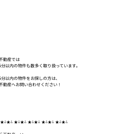
不動産では
5分以内の物件も数多く取り扱っています。
5分以内の物件をお探しの方は、
不動産へお問い合わせください！
 ★⁂★⁂ ★⁂★⁂ ★⁂★⁂ ★⁂★⁂ ★⁂★⁂