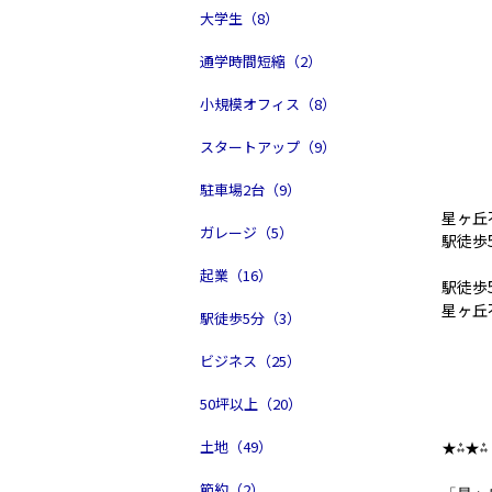
大学生（8）
通学時間短縮（2）
小規模オフィス（8）
スタートアップ（9）
駐車場2台（9）
星ヶ丘
ガレージ（5）
駅徒歩
起業（16）
駅徒歩
星ヶ丘
駅徒歩5分（3）
ビジネス（25）
50坪以上（20）
土地（49）
★⁂★⁂
節約（2）