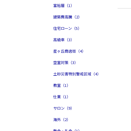
富裕層（1）
建築費高騰（2）
住宅ローン（5）
高級車（3）
星ヶ丘商店街（4）
空室対策（3）
土砂災害特別警戒区域（4）
教室（1）
仕業（1）
サロン（9）
海外（2）
敷金・礼金（1）