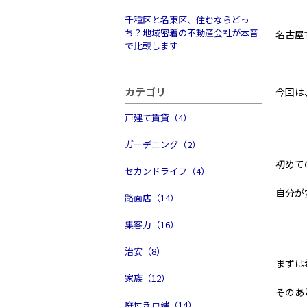
千種区と名東区、住むならどっ
ち？地域密着の不動産会社が本音
名古屋
で比較します
カテゴリ
今回は
戸建て賃貸（4）
ガーデニング（2）
初めて
セカンドライフ（4）
自分が
路面店（14）
集客力（16）
治安（8）
まずは
家族（12）
そのあ
庭付き戸建（14）