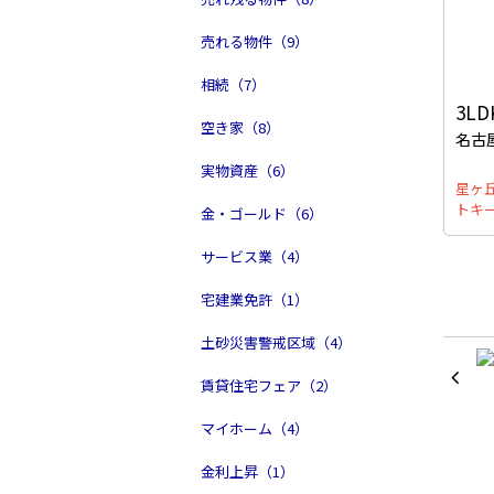
売れる物件（9）
相続（7）
3LD
空き家（8）
名古
実物資産（6）
星ヶ
トキ
金・ゴールド（6）
サービス業（4）
宅建業免許（1）
土砂災害警戒区域（4）
賃貸住宅フェア（2）
マイホーム（4）
金利上昇（1）