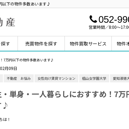
円以下の物件多数あいます♪
052-99
営業時間／8:00～1
を探す
売買物件を探す
物件買取サービス
物件
！7万円以下の物件多数あいます♪
年02月09日
不動産 お悩み
女性向け賃貸マンション
椙山女学園大学
愛知淑徳
生・単身・一人暮らしにおすすめ！7万
す♪
ちは！