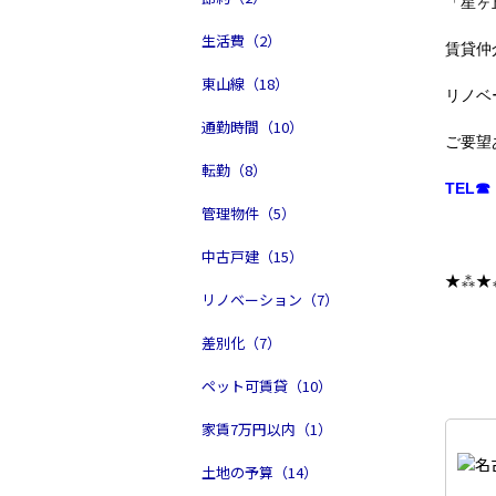
「星ヶ
生活費（2）
賃貸仲
東山線（18）
リノベ
通勤時間（10）
ご要望
転勤（8）
TEL☎ 
管理物件（5）
中古戸建（15）
★⁂★
リノベーション（7）
差別化（7）
ペット可賃貸（10）
家賃7万円以内（1）
土地の予算（14）