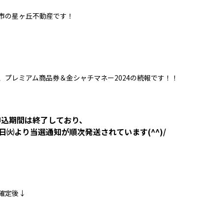
市の星ヶ丘不動産です！
、プレミアム商品券＆金シャチマネー2024の続報です！！
申込期間は終了しており、
8日㈫より当選通知が順次発送されています(^^)/
確定後↓