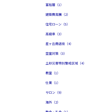
富裕層（1）
建築費高騰（2）
住宅ローン（5）
高級車（3）
星ヶ丘商店街（4）
空室対策（3）
土砂災害特別警戒区域（4）
教室（1）
仕業（1）
サロン（9）
海外（2）
敷金・礼金（1）