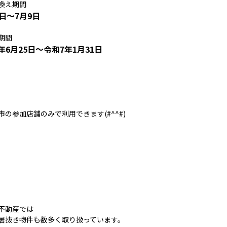
換え期間
5日～7月9日
期間
年6月25日～令和7年1月31日
市の参加店舗のみで利用できます(#^^#)
不動産では
居抜き物件も数多く取り扱っています。