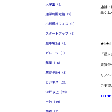
大学生（8）
店舗・
星ヶ丘
通学時間短縮（2）
小規模オフィス（8）
スタートアップ（9）
駐車場2台（9）
★⁂★⁂
ガレージ（5）
「星ヶ
起業（16）
賃貸仲
駅徒歩5分（3）
リノベ
ビジネス（25）
ご要望
50坪以上（20）
TEL☎ 
土地（49）
節約（2）