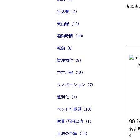
★⁂★
生活費（2）
東山線（18）
通勤時間（10）
転勤（8）
管理物件（5）
中古戸建（15）
リノベーション（7）
差別化（7）
ペット可賃貸（10）
90.
家賃7万円以内（1）
名古
土地の予算（14）
4