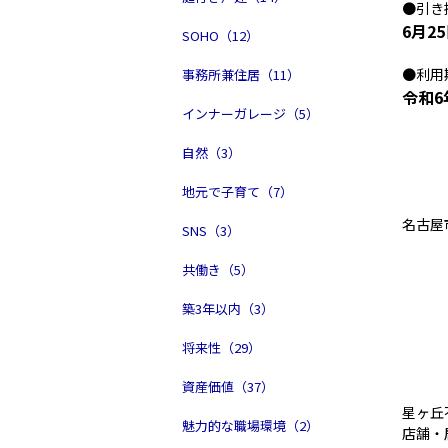
●引き
6月2
SOHO（12）
●利用
事務所兼住居（11）
令和6
インナーガレージ（5）
自然（3）
地元で子育て（7）
名古屋
SNS（3）
共働き（5）
築3年以内（3）
将来性（29）
資産価値（37）
星ヶ丘
魅力的な職場環境（2）
店舗・