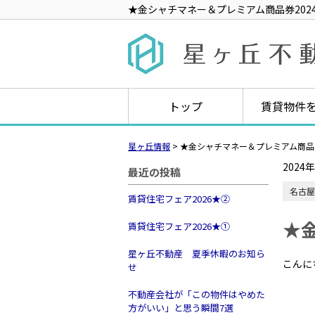
★金シャチマネー＆プレミアム商品券202
トップ
賃貸物件
星ヶ丘情報
>
★金シャチマネー＆プレミアム商品券
2024
最近の投稿
名古屋
賃貸住宅フェア2026★➁
★
賃貸住宅フェア2026★①
星ヶ丘不動産 夏季休暇のお知ら
こんに
せ
不動産会社が「この物件はやめた
方がいい」と思う瞬間7選