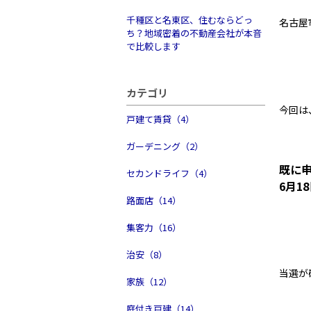
千種区と名東区、住むならどっ
名古屋
ち？地域密着の不動産会社が本音
で比較します
カテゴリ
今回は
戸建て賃貸（4）
ガーデニング（2）
既に
セカンドライフ（4）
6月1
路面店（14）
集客力（16）
治安（8）
当選が
家族（12）
庭付き戸建（14）