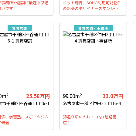
で事務所や店舗に最適♪参道
ペット飼育、SOHO利用可能物件
沿いです！
の新築のデザイナーズマンシ…
賃貸店舗
賃貸店舗・事務所
2
2
40m
25.58万円
99.00m
33.0万円
屋市千種区四谷通1丁目6-1
名古屋市千種区仲田2丁目16-4
関係、学習塾、スポーツジム
錦通り沿いのレトロな1階路面
に最適！
店！