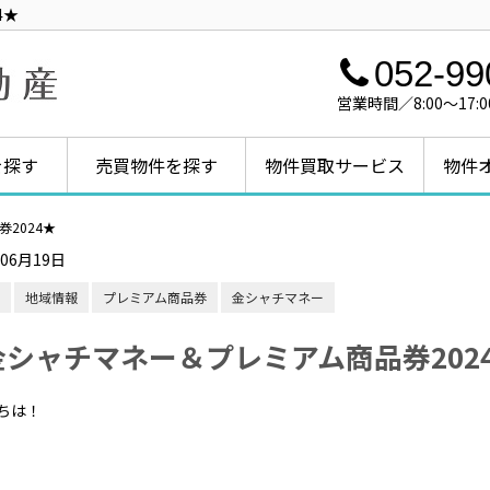
4★
052-99
営業時間／8:00～1
を探す
売買物件を探す
物件買取サービス
物件
2024★
年06月19日
地域情報
プレミアム商品券
金シャチマネー
金シャチマネー＆プレミアム商品券202
ちは！