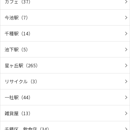
カフェ（37）
今池駅（7）
千種駅（14）
池下駅（5）
星ヶ丘駅（265）
リサイクル（3）
一社駅（44）
雑貨屋（13）
千種区 飲食店（34）