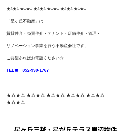
★⁂★⁂ ★⁂★⁂ ★⁂★⁂ ★⁂★⁂ ★⁂★⁂ ★⁂★⁂
「星ヶ丘不動産」は
賃貸仲介・売買仲介・テナント・店舗仲介・管理・
リノベーション事業を行う不動産会社です。
ご要望あればお電話ください☆
TEL☎ 052-990-1767
★⁂★⁂ ★⁂★⁂ ★⁂★⁂ ★⁂★⁂ ★⁂★⁂
★⁂★⁂
星ヶ丘三越・星が丘テラス周辺物件