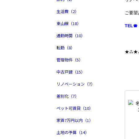
生活費（2）
ご要望
東山線（18）
TEL☎ 
通勤時間（10）
転勤（8）
★⁂★
管理物件（5）
中古戸建（15）
リノベーション（7）
差別化（7）
ペット可賃貸（10）
家賃7万円以内（1）
土地の予算（14）