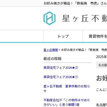
お好み焼きが絶品！「鉄板焼 市虎」さん
トップ
賃貸物件
星ヶ丘情報
>
お好み焼きが絶品！「鉄板焼 市虎
2025
最近の投稿
名古屋
賃貸住宅フェア2026★➁
お
賃貸住宅フェア2026★①
星ヶ丘不動産 夏季休暇のお知ら
こんに
せ
不動産会社が「この物件はやめた
方がいい」と思う瞬間7選
名古屋