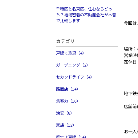
千種区と名東区、住むならどっ
ち？地域密着の不動産会社が本音
で比較します
今回は
カテゴリ
場所：
戸建て賃貸（4）
営業時
定休日
ガーデニング（2）
セカンドライフ（4）
路面店（14）
地下鉄
集客力（16）
店舗前
治安（8）
家族（12）
お一人
庭付き戸建（14）