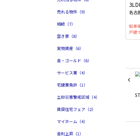
3LD
売れる物件（9）
名古
相続（7）
駐車
戸建
空き家（8）
実物資産（6）
金・ゴールド（6）
サービス業（4）
宅建業免許（1）
土砂災害警戒区域（4）
賃貸住宅フェア（2）
マイホーム（4）
金利上昇（1）