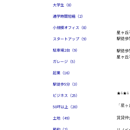
大学生（8）
通学時間短縮（2）
小規模オフィス（8）
星ヶ丘
駅徒歩
スタートアップ（9）
駐車場2台（9）
駅徒歩
星ヶ丘
ガレージ（5）
起業（16）
駅徒歩5分（3）
★⁂★⁂
ビジネス（25）
「星ヶ
50坪以上（20）
土地（49）
賃貸仲
節約（2）
リノベ