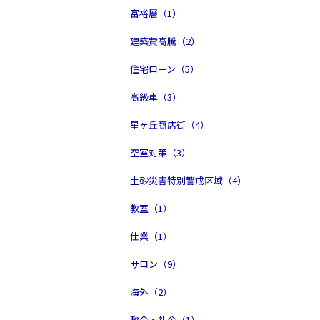
富裕層（1）
建築費高騰（2）
住宅ローン（5）
高級車（3）
星ヶ丘商店街（4）
空室対策（3）
土砂災害特別警戒区域（4）
教室（1）
仕業（1）
サロン（9）
海外（2）
敷金・礼金（1）