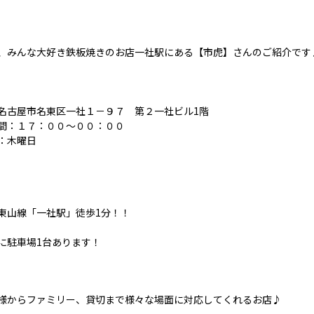
、みんな大好き鉄板焼きのお店一社駅にある【市虎】さんのご紹介です
名古屋市名東区一社１－９７ 第２一社ビル1階
間：１７：００～００：００
：木曜日
東山線「一社駅」徒歩1分！！
に駐車場1台あります！
様からファミリー、貸切まで様々な場面に対応してくれるお店♪