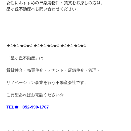
女性におすすめの単身用物件・賃貸をお探しの方は、
星ヶ丘不動産へお問い合わせください！
★⁂★⁂ ★⁂★⁂ ★⁂★⁂ ★⁂★⁂ ★⁂★⁂ ★⁂★⁂
「星ヶ丘不動産」は
賃貸仲介・売買仲介・テナント・店舗仲介・管理・
リノベーション事業を行う不動産会社です。
ご要望あればお電話ください☆
TEL☎ 052-990-1767