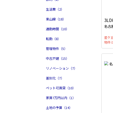
生活費（2）
東山線（18）
3LD
名古
通勤時間（10）
星ケ
転勤（8）
物件
管理物件（5）
中古戸建（15）
リノベーション（7）
差別化（7）
ペット可賃貸（10）
家賃7万円以内（1）
土地の予算（14）