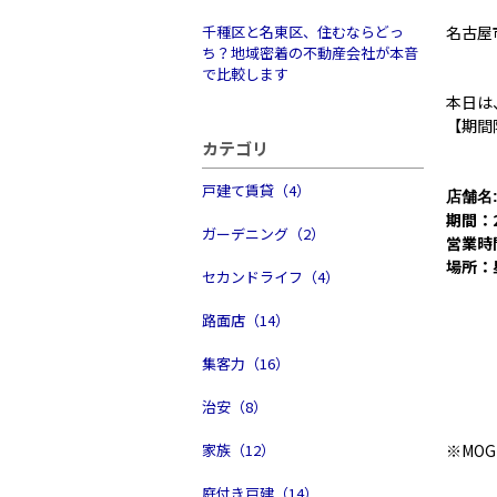
千種区と名東区、住むならどっ
名古屋
ち？地域密着の不動産会社が本音
で比較します
本日は
【期間
カテゴリ
戸建て賃貸（4）
店舗名:i
期間：2
ガーデニング（2）
営業時
場所：
セカンドライフ（4）
路面店（14）
集客力（16）
治安（8）
家族（12）
※MO
庭付き戸建（14）