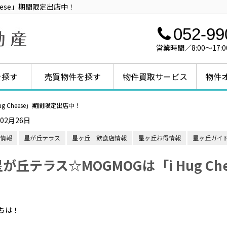
heese」期間限定出店中！
052-99
営業時間／8:00～1
を探す
売買物件を探す
物件買取サービス
物件
g Cheese」期間限定出店中！
年02月26日
情報
星が丘テラス
星ヶ丘 飲食店情報
星ヶ丘お得情報
星ヶ丘ガイ
が丘テラス☆MOGMOGは「i Hug C
！
ちは！