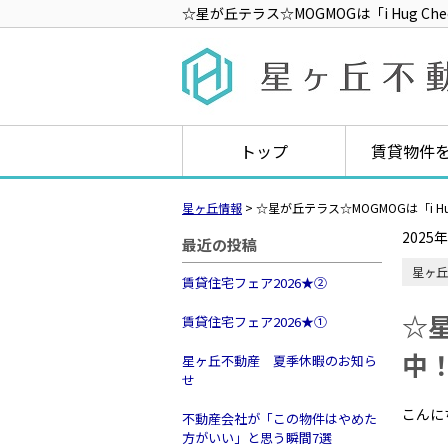
☆星が丘テラス☆MOGMOGは「i Hug C
トップ
賃貸物件
星ヶ丘情報
>
☆星が丘テラス☆MOGMOGは「i Hu
2025
最近の投稿
星ヶ丘
賃貸住宅フェア2026★➁
☆星
賃貸住宅フェア2026★①
中
星ヶ丘不動産 夏季休暇のお知ら
せ
こんに
不動産会社が「この物件はやめた
方がいい」と思う瞬間7選