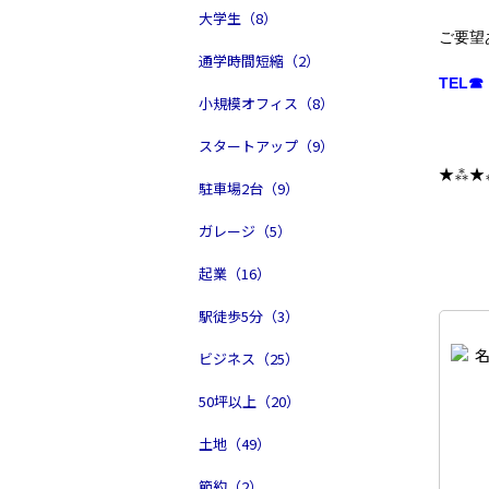
大学生（8）
ご要望
通学時間短縮（2）
TEL☎ 
小規模オフィス（8）
スタートアップ（9）
★⁂★
駐車場2台（9）
ガレージ（5）
起業（16）
駅徒歩5分（3）
ビジネス（25）
50坪以上（20）
土地（49）
節約（2）