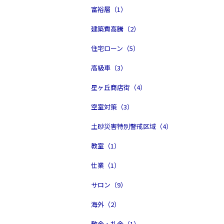
富裕層（1）
建築費高騰（2）
住宅ローン（5）
高級車（3）
星ヶ丘商店街（4）
空室対策（3）
土砂災害特別警戒区域（4）
教室（1）
仕業（1）
サロン（9）
海外（2）
敷金・礼金（1）