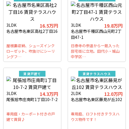
3LDK
16.5万円
3LDK
19.8万円
名古屋市名東区高社2丁目16
名古屋市千種区西山元町2丁
目47-1
屋根裏収納、シューズインク
日泰寺の参道から一筋入った
ローゼット、吹抜けにシーリ
邸宅街に立地。田代小・城山
ングフ…
中学区…
賃貸戸建て
賃貸テラスハウス
3LDK
14.3万円
2LDK
12.0万円
尾張旭市庄南町1丁目10-7-2
名古屋市名東区藤見が丘102
専用庭・カーポート付きの戸
専用庭、ロフト付きテラスハ
建て賃貸♪
ウス物件です！