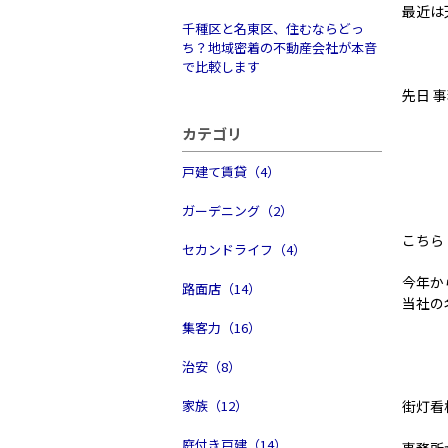
最近は
千種区と名東区、住むならどっ
ち？地域密着の不動産会社が本音
で比較します
先日 
カテゴリ
戸建て賃貸（4）
ガーデニング（2）
こちら
セカンドライフ（4）
今年か
路面店（14）
当社の
集客力（16）
治安（8）
家族（12）
街灯看
庭付き戸建（14）