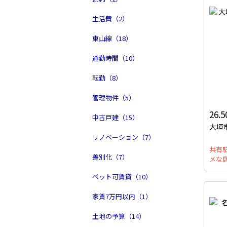
生活費（2）
東山線（18）
通勤時間（10）
転勤（8）
管理物件（5）
26.
中古戸建（15）
大垣市
リノベーション（7）
共有
差別化（7）
メな
ペット可賃貸（10）
家賃7万円以内（1）
土地の予算（14）