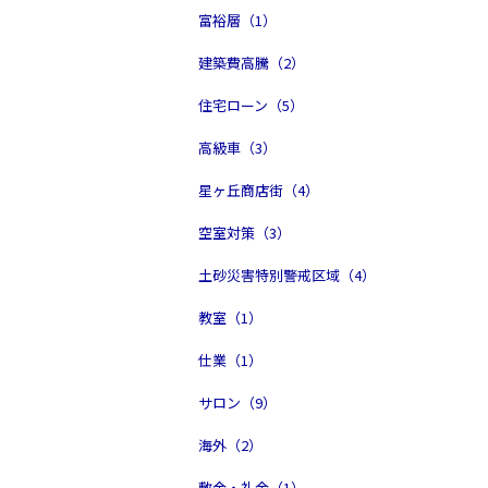
富裕層（1）
建築費高騰（2）
住宅ローン（5）
高級車（3）
星ヶ丘商店街（4）
空室対策（3）
土砂災害特別警戒区域（4）
教室（1）
仕業（1）
サロン（9）
海外（2）
敷金・礼金（1）