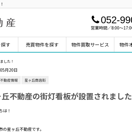
！
052-99
営業時間／8:00～1
を探す
売買物件を探す
物件買取サービス
物件
ました！
年05月20日
不動産情報
星ヶ丘商店街
ヶ丘不動産の街灯看板が設置されました
ちは！
市の星ヶ丘不動産です。