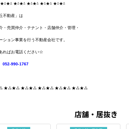
 ★⁂★⁂ ★⁂★⁂ ★⁂★⁂ ★⁂★⁂ ★⁂★⁂
丘不動産」は
介・売買仲介・テナント・店舗仲介・管理・
ーション事業を行う不動産会社です。
あればお電話ください☆
052-990-1767
⁂ ★⁂★⁂ ★⁂★⁂ ★⁂★⁂ ★⁂★⁂ ★⁂★⁂
店舗・居抜き