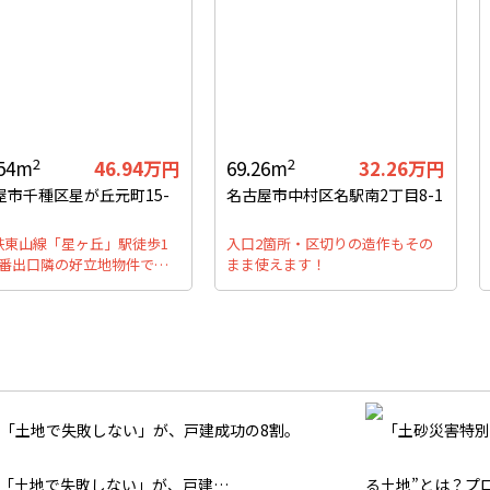
2
2
.54m
46.94万円
69.26m
32.26万円
屋市千種区星が丘元町15-
名古屋市中村区名駅南2丁目8-1
鉄東山線「星ヶ丘」駅徒歩1
入口2箇所・区切りの造作もその
5番出口隣の好立地物件で…
まま使えます！
「土地で失敗しない」が、戸建…