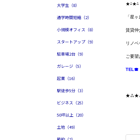
★⁂★⁂
大学生（8）
通学時間短縮（2）
「星ヶ
小規模オフィス（8）
賃貸仲
スタートアップ（9）
リノベ
駐車場2台（9）
ご要望
ガレージ（5）
TEL☎ 
起業（16）
駅徒歩5分（3）
★⁂★
ビジネス（25）
50坪以上（20）
土地（49）
節約（2）