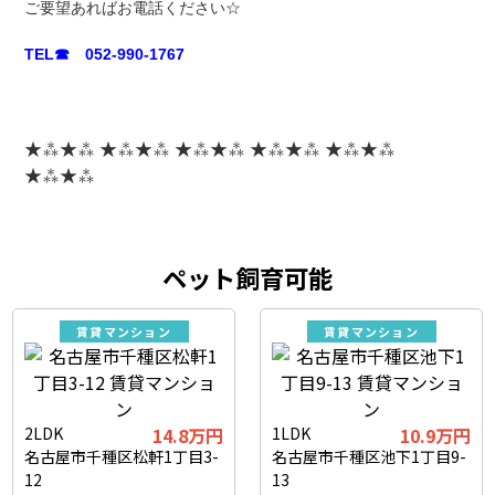
ご要望あればお電話ください☆
TEL☎ 052-990-1767
★⁂★⁂ ★⁂★⁂ ★⁂★⁂ ★⁂★⁂ ★⁂★⁂
★⁂★⁂
ペット飼育可能
賃貸マンション
賃貸マンション
2LDK
14.8万円
1LDK
10.9万円
名古屋市千種区松軒1丁目3-
名古屋市千種区池下1丁目9-
12
13