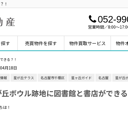
？！
052-99
営業時間／8:00～1
を探す
売買物件を探す
物件買取サービス
物件
できる？！
年04月18日
情報
星が丘テラス
名古屋市千種区
星ヶ丘ガイド
名古屋
星が丘
が丘ボウル跡地に図書館と書店ができる
ちは！