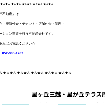
 ★⁂★⁂ ★⁂★⁂ ★⁂★⁂ ★⁂★⁂ ★⁂★⁂
丘不動産」は
介・売買仲介・テナント・店舗仲介・管理・
ーション事業を行う不動産会社です。
あればお電話ください☆
052-990-1767
⁂ ★⁂★⁂ ★⁂★⁂ ★⁂★⁂ ★⁂★⁂ ★⁂★⁂
星ヶ丘三越・星が丘テラス