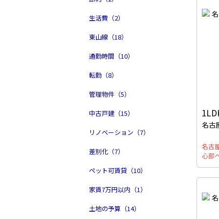
生活費（2）
東山線（18）
通勤時間（10）
転勤（8）
管理物件（5）
1LD
中古戸建（15）
名古
リノベーション（7）
名古
差別化（7）
心部
ペット可賃貸（10）
家賃7万円以内（1）
土地の予算（14）