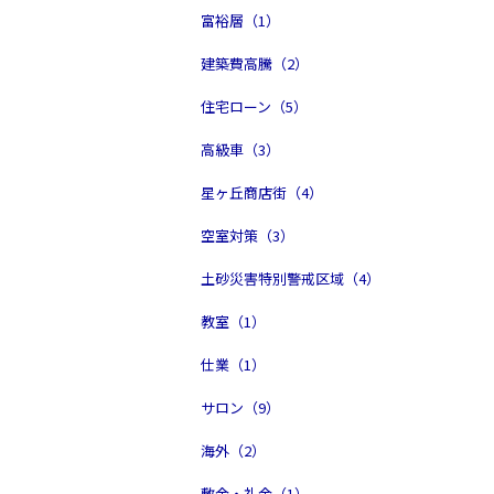
富裕層（1）
建築費高騰（2）
住宅ローン（5）
高級車（3）
星ヶ丘商店街（4）
空室対策（3）
土砂災害特別警戒区域（4）
教室（1）
仕業（1）
サロン（9）
海外（2）
敷金・礼金（1）