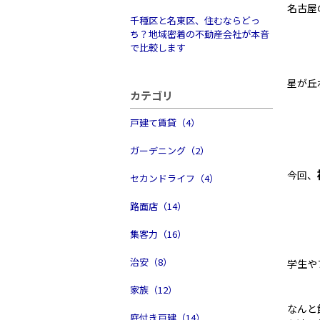
名古屋
千種区と名東区、住むならどっ
ち？地域密着の不動産会社が本音
で比較します
星が丘
カテゴリ
戸建て賃貸（4）
ガーデニング（2）
今回、
セカンドライフ（4）
路面店（14）
集客力（16）
治安（8）
学生や
家族（12）
なんと
庭付き戸建（14）