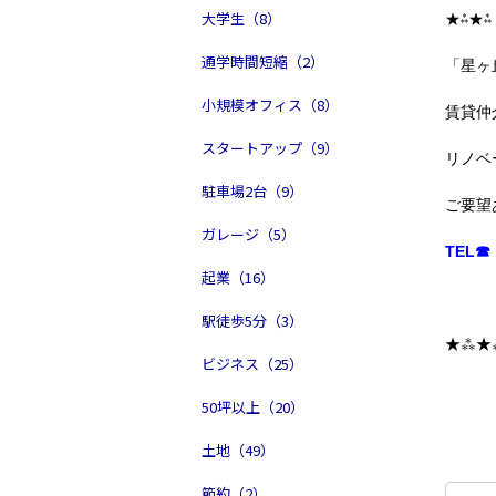
大学生（8）
★⁂★⁂
通学時間短縮（2）
「星ヶ
小規模オフィス（8）
賃貸仲
スタートアップ（9）
リノベ
駐車場2台（9）
ご要望
ガレージ（5）
TEL☎ 
起業（16）
駅徒歩5分（3）
★⁂★
ビジネス（25）
50坪以上（20）
土地（49）
節約（2）