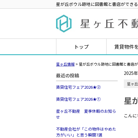
星が丘ボウル跡地に図書館と書店ができる
トップ
賃貸物件
星ヶ丘情報
>
星が丘ボウル跡地に図書館と書店が
2025
最近の投稿
星ヶ丘
賃貸住宅フェア2026★➁
星
賃貸住宅フェア2026★①
星ヶ丘不動産 夏季休暇のお知ら
こんに
せ
不動産会社が「この物件はやめた
方がいい」と思う瞬間7選