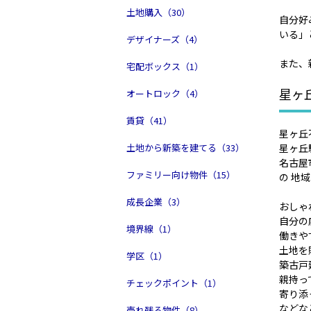
土地購入（30）
自分好
いる」
デザイナーズ（4）
また、
宅配ボックス（1）
星ヶ
オートロック（4）
賃貸（41）
星ヶ丘
土地から新築を建てる（33）
星ヶ丘
名古屋
ファミリー向け物件（15）
の 地
成長企業（3）
おしゃ
自分の
境界線（1）
働きや
土地を
学区（1）
築古戸
親持っ
チェックポイント（1）
寄り添
などな
売れ残る物件（8）